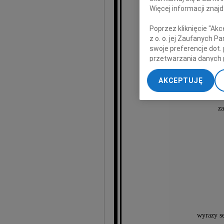
Więcej informacji znaj
Poprzez kliknięcie "Ak
z o. o. jej Zaufanych 
swoje preferencje dot.
Danu
przetwarzania danych 
„Ustawienia zaawansow
AKCEPTUJĘ
My, nasi Zaufani Part
zaangażowanej w 
dokładnych danych geol
za
Przechowywanie informa
treści, badnie odbiorcó
wyrazy s