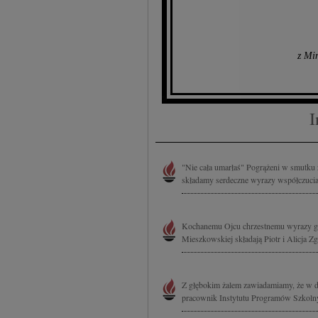
z Mi
I
"Nie cała umarłaś" Pogrążeni w smutku
składamy serdeczne wyrazy współczucia 
Kochanemu Ojcu chrzestnemu wyrazy gł
Mieszkowskiej składają Piotr i Alicja Z
Z głębokim żalem zawiadamiamy, że w d
pracownik Instytutu Programów Szkoln