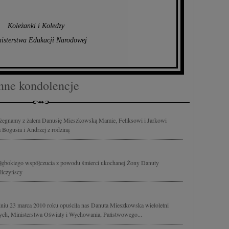
Koleżanki i Koledzy
nisterstwa Edukacji Narodowej
nne kondolencje
 żegnamy z żalem Danusię Mieszkowską Mamie, Feliksowi i Jarkowi
Bogusia i Andrzej z rodziną
ębokiego współczucia z powodu śmierci ukochanej Żony Danuty
gliczyńscy
niu 23 marca 2010 roku opuściła nas Danuta Mieszkowska wieloletni
ych, Ministerstwa Oświaty i Wychowania, Państwowego...