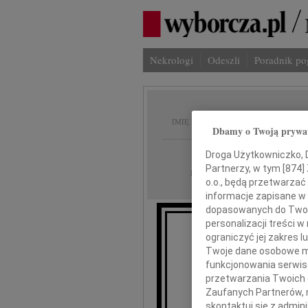
Nekrologi
Odeszli
Poradnik p
Danuta
IMIĘ I NAZWISKO:
Dbamy o Twoją prywa
Warszawa
REGION:
Droga Użytkowniczko, Dr
Partnerzy, w tym [
874
]
30.03.2010
DATA EMISJI:
o.o., będą przetwarzać 
informacje zapisane w
dopasowanych do Twoich
personalizacji treści 
ograniczyć jej zakres
Z głębo
Twoje dane osobowe mo
funkcjonowania serwisó
o śm
przetwarzania Twoich da
Zaufanych Partnerów, 
skontaktuj się z admin