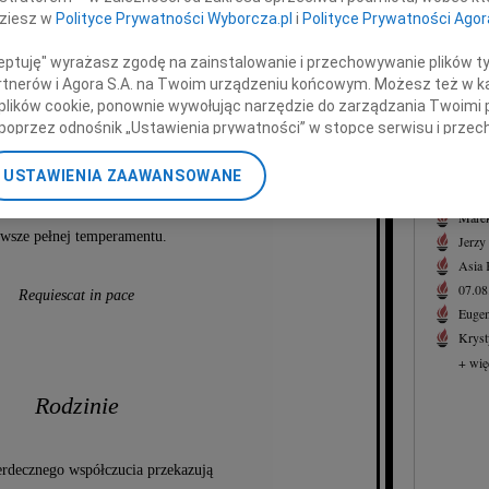
07.0
dziesz w
Polityce Prywatności Wyborcza.pl
i
Polityce Prywatności Agor
Serde
+ wię
ceptuję" wyrażasz zgodę na zainstalowanie i przechowywanie plików t
Partnerów i Agora S.A. na Twoim urządzeniu końcowym. Możesz też w ka
NAJNOWS
 plików cookie, ponownie wywołując narzędzie do zarządzania Twoimi 
ty Mieszkowskiej
07.0
poprzez odnośnik „Ustawienia prywatności” w stopce serwisu i przec
07.0
ane”. Zmiana ustawień plików cookie możliwa jest także za pomocą u
Jacek
USTAWIENIA ZAAWANSOWANE
Małgo
nerzy i Agora S.A. możemy przetwarzać dane osobowe w następującyc
sprawy edukacji, służącej wszystkim radą,
okalizacyjnych. Aktywne skanowanie charakterystyki urządzenia do ce
Marek
wsze pełnej temperamentu.
cji na urządzeniu lub dostęp do nich. Spersonalizowane reklamy i tre
Jerzy
w i ulepszanie usług.
Lista Zaufanych Partnerów
Asia
07.0
Requiescat in pace
Eugen
Kryst
+ wię
Rodzinie
erdecznego współczucia przekazują