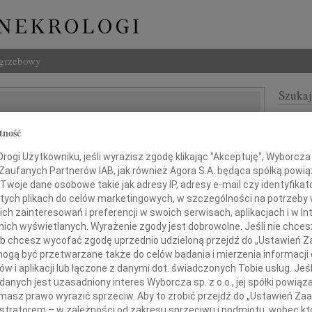
ogrzebowy
Szukaj
 Mieszkowska
Imię i na
tność
ogi Użytkowniku, jeśli wyrazisz zgodę klikając "Akceptuję", Wyborcza sp
 Zaufanych Partnerów IAB, jak również Agora S.A. będąca spółką powi
Twoje dane osobowe takie jak adresy IP, adresy e-mail czy identyfikato
INNE NE
 tych plikach do celów marketingowych, w szczególności na potrzeby 
07.0
 zainteresowań i preferencji w swoich serwisach, aplikacjach i w Int
Dziek
w nich wyświetlanych. Wyrażenie zgody jest dobrowolne. Jeśli nie chce
07.0
 lub chcesz wycofać zgodę uprzednio udzieloną przejdź do „Ustawień
Nasze
kim żalem przyjęliśmy wiadomość
gą być przetwarzane także do celów badania i mierzenia informacji
Jacek
w i aplikacji lub łączone z danymi dot. świadczonych Tobie usług. Jeś
ierci naszej Drogiej Koleżanki
Z wie
nych jest uzasadniony interes Wyborcza sp. z o.o., jej spółki powiąza
Małgo
masz prawo wyrazić sprzeciw. Aby to zrobić przejdź do „Ustawień Z
W dni
istratorem – w zależności od zakresu sprzeciwu i podmiotu, wobec któ