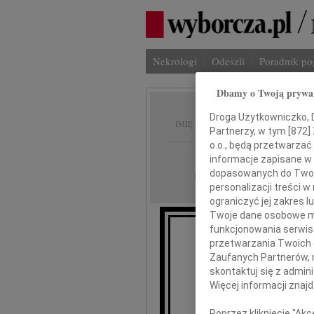
Nekrologi
Odeszli
Poradnik p
Dbamy o Twoją prywa
Elżbie
Droga Użytkowniczko, Dr
IMIĘ I NAZWISKO:
Partnerzy, w tym [
872
]
o.o., będą przetwarzać 
Lublin
REGION:
informacje zapisane w
dopasowanych do Twoich
23.10.2014
DATA EMISJI:
personalizacji treści 
ograniczyć jej zakres
Twoje dane osobowe mo
funkcjonowania serwisó
przetwarzania Twoich da
Z gł
Zaufanych Partnerów, 
że d
skontaktuj się z admin
Więcej informacji znaj
Poprzez kliknięcie "Ak