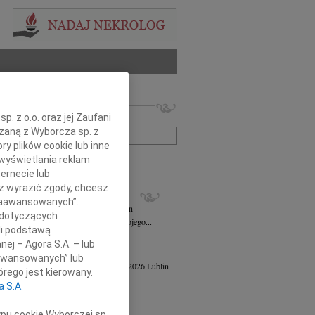
 nekrologów i wspomnień
. z o.o. oraz jej Zaufani
zwisko lub numer ogłoszenia:
ązaną z Wyborcza sp. z
ry plików cookie lub inne
wyświetlania reklam
+ szukanie zaawansowane
ernecie lub
sz wyrazić zgody, chcesz
KROLOGI
 Zaawansowanych”.
n Maks Jelenkowski
04.08.2026
Lublin
 dotyczących
bokim żalem zawiadamiam o śmierci mojego...
li podstawą
ej Szostek
27.07.2026
Lublin
nej – Agora S.A. – lub
21 lipca 2026 roku zmarł Ks. prof. dr...
aawansowanych” lub
a Powiłańska - Mazur
wiek: 84
17.04.2026
Lublin
rego jest kierowany.
u 14 kwietnia 2026 roku zmarła,...
a S.A.
 Strużyna
24.02.2026
Lublin
u 11 lutego 2026 roku w wieku 82 lat...
ypu cookie Wyborczej sp.