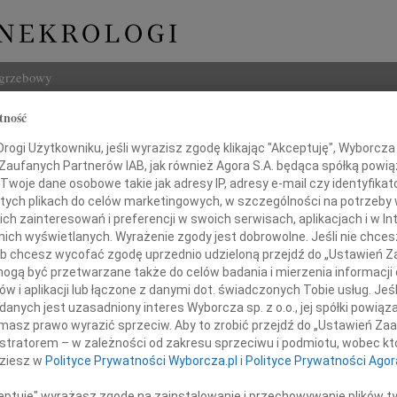
ogrzebowy
tność
Szukaj
ta Wysocka
ogi Użytkowniku, jeśli wyrazisz zgodę klikając "Akceptuję", Wyborcza sp
Imię i na
 Zaufanych Partnerów IAB, jak również Agora S.A. będąca spółką powi
Twoje dane osobowe takie jak adresy IP, adresy e-mail czy identyfikato
 tych plikach do celów marketingowych, w szczególności na potrzeby 
 zainteresowań i preferencji w swoich serwisach, aplikacjach i w Int
w nich wyświetlanych. Wyrażenie zgody jest dobrowolne. Jeśli nie chce
INNE NE
 lub chcesz wycofać zgodę uprzednio udzieloną przejdź do „Ustawień
Maria
gą być przetwarzane także do celów badania i mierzenia informacji
Z głę
w i aplikacji lub łączone z danymi dot. świadczonych Tobie usług. Jeś
Andrz
nych jest uzasadniony interes Wyborcza sp. z o.o., jej spółki powiąza
ębokim żalem zawiadamiamy,
Dnia 
masz prawo wyrazić sprzeciw. Aby to zrobić przejdź do „Ustawień Z
nia 21 października 2014 roku
Danut
istratorem – w zależności od zakresu sprzeciwu i podmiotu, wobec któ
zmarła w wieku 76 lat
W dni
dziesz w
Polityce Prywatności Wyborcza.pl
i
Polityce Prywatności Agor
Jerzy
W dni
ceptuję" wyrażasz zgodę na zainstalowanie i przechowywanie plików t