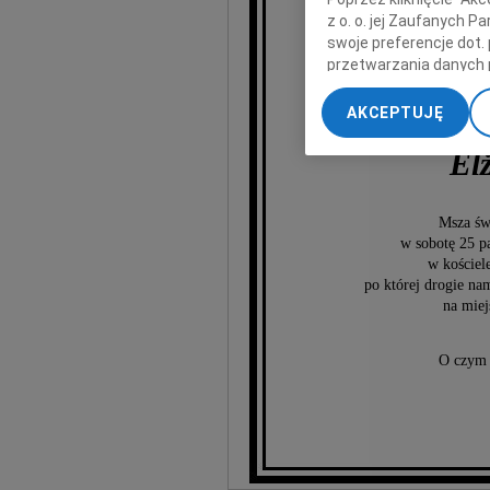
z o. o. jej Zaufanych 
swoje preferencje dot.
przetwarzania danych 
„Ustawienia zaawansow
AKCEPTUJĘ
My, nasi Zaufani Part
dokładnych danych geol
El
Przechowywanie informa
treści, badnie odbiorcó
Msza św
w sobotę 25 p
w kościel
po której drogie na
na mie
O czym 