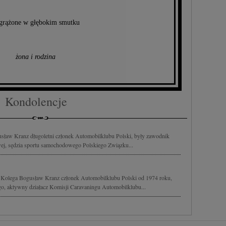
grążone w głębokim smutku
żona i rodzina
Kondolencje
sław Kranz długoletni członek Automobilklubu Polski, były zawodnik
wej, sędzia sportu samochodowego Polskiego Związku...
 Kolega Bogusław Kranz członek Automobilklubu Polski od 1974 roku,
o, aktywny działacz Komisji Caravaningu Automobilklubu...