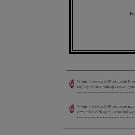
Po
W dniu 6 czerwca 2009 roku zmarł Bogu
rajdowy, działacz Komisji Caravaningo
W dniu 6 czerwca 2009 roku zmarł nasz
zawodnik i sędzia sportu samochodoweg