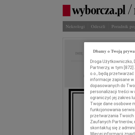
Nekrologi
Odeszli
Poradnik p
Bogusł
Dbamy o Twoją prywa
IMIĘ I NAZWISKO:
Droga Użytkowniczko, Dr
Warszawa
Partnerzy, w tym [
872
]
REGION:
o.o., będą przetwarzać 
09.06.2009
DATA EMISJI:
informacje zapisane w
dopasowanych do Twoich
personalizacji treści 
ograniczyć jej zakres
Twoje dane osobowe mo
funkcjonowania serwisó
Z gł
przetwarzania Twoich da
że 
Zaufanych Partnerów, 
skontaktuj się z admin
Więcej informacji znaj