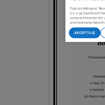
Poprzez kliknięcie "Ak
z o. o. jej Zaufanych 
swoje preferencje dot.
przetwarzania danych 
„Ustawienia zaawansow
AKCEPTUJĘ
My, nasi Zaufani Part
Bo
dokładnych danych geol
Przechowywanie informa
treści, badnie odbiorcó
Pozostaniesz
Nabożeńs
w dniu 10 
w kościele
po którym nast