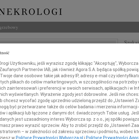
ogrzebowy
Szukaj
aw Kranz
tność
Imię i na
ogi Użytkowniku, jeśli wyrazisz zgodę klikając "Akceptuję", Wyborcza sp
 Zaufanych Partnerów IAB, jak również Agora S.A. będąca spółką powi
Twoje dane osobowe takie jak adresy IP, adresy e-mail czy identyfikato
 tych plikach do celów marketingowych, w szczególności na potrzeby 
INNE NE
 zainteresowań i preferencji w swoich serwisach, aplikacjach i w Int
Ludwi
w nich wyświetlanych. Wyrażenie zgody jest dobrowolne. Jeśli nie chce
3 sie
 lub chcesz wycofać zgodę uprzednio udzieloną przejdź do „Ustawień
Iwona
gą być przetwarzane także do celów badania i mierzenia informacji
Z głę
w i aplikacji lub łączone z danymi dot. świadczonych Tobie usług. Jeś
ębokim żalem zawiadamiamy,
Zbign
nych jest uzasadniony interes Wyborcza sp. z o.o., jej spółki powiąza
w dniu 6 czerwca 2009 roku
Z głę
masz prawo wyrazić sprzeciw. Aby to zrobić przejdź do „Ustawień Z
Marek
zmarł w wieku 56 lat
istratorem – w zależności od zakresu sprzeciwu i podmiotu, wobec któ
Z głę
dziesz w
Polityce Prywatności Wyborcza.pl
i
Polityce Prywatności Agor