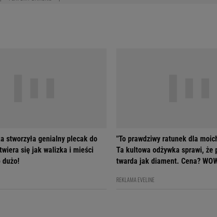
a stworzyła genialny plecak do
"To prawdziwy ratunek dla moic
wiera się jak walizka i mieści
Ta kultowa odżywka sprawi, że 
 dużo!
twarda jak diament. Cena? WO
REKLAMA EVELINE