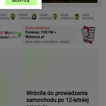
AKCEPTUJĘ
l sp. z o.o., jej
Zielona Góra
ić swoje preferencje
arzania danych poprzez
MAGAZYNY
UKASZ
DOMINIK
JOANNA
MICHAŁ
JAKUB
ych”. Zmiana ustawień
ACHIMIAK
SENKOWSKI
CHOJNACKA
KIEDROWSKI
BALCERSKI
syny
Kuchnia
OFERTA SUBSKRYPCJI
a
Wysokie Obcasy
Premium: TOK FM +
Młodzieżowy reprezentant Polski
Cyberatak na 
ach:
Wyborcza.pl
chodzi z Piasta. Padł rekord transferowy
sprawę wycieku dan
y
 celów identyfikacji.
MOCNE MEDIA W DUO PAKIECIE. SPRAWDŹ
omiar reklam i treści,
rynarka
enka za 29zł
zula
 wide
y
to
Wróciła do prowadzenia
kim obcasie
samochodu po 12-letniej