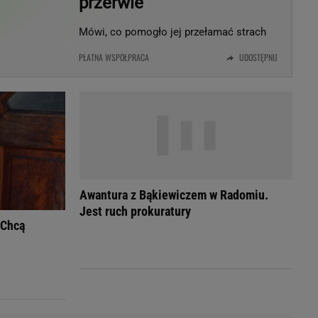
przerwie
LED
Mówi, co pomogło jej przełamać strach
PŁATNA WSPÓŁPRACA
UDOSTĘPNIJ
Awantura z Bąkiewiczem w Radomiu.
Jest ruch prokuratury
 Chcą
du
Rodzina
łodnych
Wakacje
Sennik