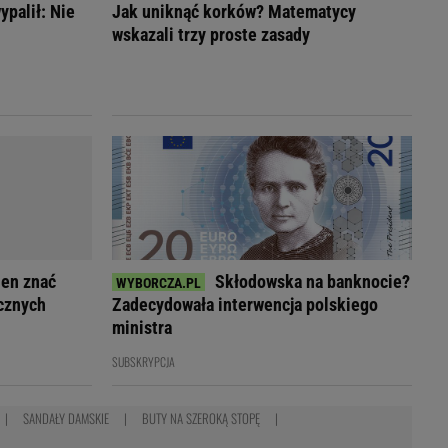
ypalił: Nie
Jak uniknąć korków? Matematycy
wskazali trzy proste zasady
ien znać
Skłodowska na banknocie?
icznych
Zadecydowała interwencja polskiego
ministra
SUBSKRYPCJA
SANDAŁY DAMSKIE
BUTY NA SZEROKĄ STOPĘ