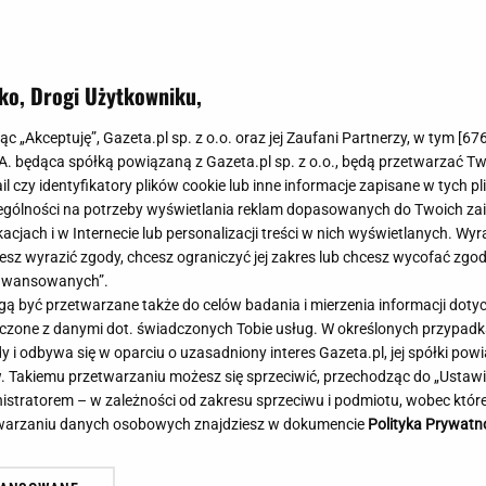
Meghan Markle
Krzesełka do ka
Magda Gessler
Łóżka dla dzieci
Barbara Kurdej-Szatan
Foteliki samoc
ko, Drogi Użytkowniku,
Księżna Kate
Przepisy
Porady
Jak zrobić?
jąc „Akceptuję”, Gazeta.pl sp. z o.o. oraz jej Zaufani Partnerzy, w tym [
67
.A. będąca spółką powiązaną z Gazeta.pl sp. z o.o., będą przetwarzać T
Na czasie
Grzyby
ail czy identyfikatory plików cookie lub inne informacje zapisane w tych p
Memy
Koronawirus
gólności na potrzeby wyświetlania reklam dopasowanych do Twoich zain
Radio Zet
Porady - Zdrowi
acjach i w Internecie lub personalizacji treści w nich wyświetlanych. Wyr
Radio Pogoda
Sukienki jeanso
cesz wyrazić zgody, chcesz ograniczyć jej zakres lub chcesz wycofać zgo
Radio internetowe
Torebki worki
aawansowanych”.
 być przetwarzane także do celów badania i mierzenia informacji dot
Rock Radio
Życzenia
ór prezesa IPN. Jest decyzja
Nadciąga OKI. Będzie w
 łączone z danymi dot. świadczonych Tobie usług. W określonych przypad
Złote Przeboje
Życzenia urodz
natu
Nawrockiego? Domański
i odbywa się w oparciu o uzasadniony interes Gazeta.pl, jej spółki powi
Chillizet - radio internetowe
Życzenia imien
. Takiemu przetwarzaniu możesz się sprzeciwić, przechodząc do „Ust
Podcasty
Newsy, plotki - 
nistratorem – w zależności od zakresu sprzeciwu i podmiotu, wobec które
E-booki - Audiobooki
Lifestyle
etwarzaniu danych osobowych znajdziesz w dokumencie
Polityka Prywatn
Planeta.pl
Co obejrzeć