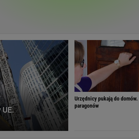
Telewizor LG O
Urzędnicy pukają do domów.
paragonów
 UE.
Doda
Kalkulator Poro
Magda Gessler
Kalendarz dni p
Agnieszka Woźniak-Starak
Kalendarz ciąży