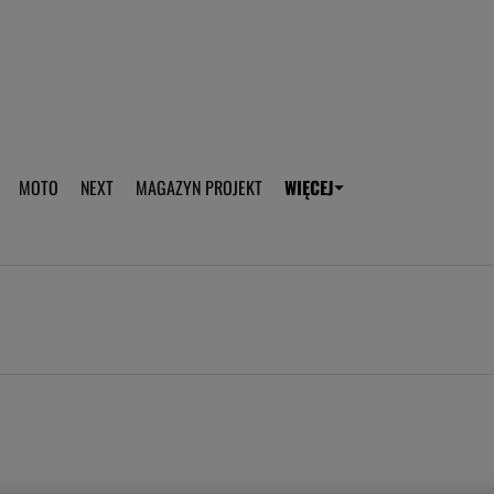
aplikację Gazeta - Android
Pobierz aplikację Gazeta -
MOTO
NEXT
MAGAZYN PROJEKT
WIĘCEJ
T
PLOTEK
SPORT.PL
HOROSKOPY
WEEKEND
TOK FM
WYBORC
ROZRYWKA
ŻYCIE I STYL
Gwiazdy Mundialu
Fryzury
Plotek
Makijaż
Gry online
Magia - Ciekawo
Historie
Wiadomości - 
WAGs
Sposób na za d
Anna Lewandowska
Gorączka u dzi