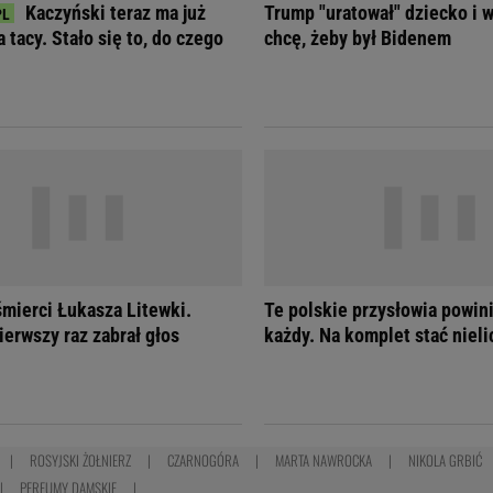
Kaczyński teraz ma już
Trump "uratował" dziecko i w
 tacy. Stało się to, do czego
chcę, żeby był Bidenem
śmierci Łukasza Litewki.
Te polskie przysłowia powin
ierwszy raz zabrał głos
każdy. Na komplet stać niel
ROSYJSKI ŻOŁNIERZ
CZARNOGÓRA
MARTA NAWROCKA
NIKOLA GRBIĆ
PERFUMY DAMSKIE