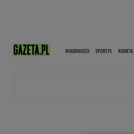
Poczta - Logowanie
Pobierz 
WIADOMOŚCI
SPORT.PL
KOBIETA
DZIECKO
KOBIETA
KULTURA
NEX
WIADOMOŚCI
SPORT
G.PL
Skoki narciarskie
Haps.pl
Ekstraklasa
Wiadomości ze świata
Bundesliga
Sport wiadomości
Liga Mistrzów
Horoskop
Liga Europy
Papież Franiszek
Koszykówka