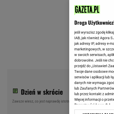
Wiadomości z Polski
Tenis
Plotki na topie
Sporty Walki
Niedziela handlowa
Siatkówka
Droga Użytkownicz
Informacje na bieżąco
PlusLiga
Metro Warszawa
Lekkoatletyka
jeśli wyrazisz zgodę klika
IAB, jak również Agora S
Duży Format
Kolarstwo
jak adresy IP, adresy e-m
Pogoda Warszawa
Bieganie
marketingowych, w szcze
Pogoda Kraków
Trening - ćwiczenia
w swoich serwisach, aplik
Pogoda Gdańsk
Ćwiczenia
dobrowolne. Jeśli nie ch
Pogoda Poznań
Dieta - Odżywianie
przejdź do „Ustawień Z
Twoje dane osobowe mogą
Pogoda Wrocław
Jak schudnąć?
Wyb
serwisów i aplikacji lub
Gazeta na X
Sport - Fitness
Se
danych nie wymaga zgody 
Fitness
lub Zaufanych Partnerów
Dzień w skrócie
F1 - Formuła 1
lub przez kontakt z admi
Więcej informacji o prz
Zawsze wiesz, co jest naprawdę istotne
Prywatności Agora S.A.