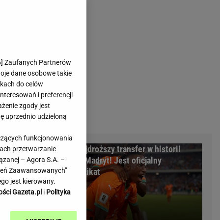
rmienia
Gliwice
Kielce
hodowe
Kraków
Lublin
Łódź
6
] Zaufanych Partnerów
woje dane osobowe takie
Olsztyn
likach do celów
Opole
teresowań i preferencji
e
Płock
ażenie zgody jest
we
Poznań
dę uprzednio udzieloną
Radom
yczących funkcjonowania
Rzeszów
eto
Oto najdroższy transfer w historii
kach przetwarzanie
inowe
Sosnowiec
 reaguje
Realu Madryt! Jest oficjalny
ązanej – Agora S.A. –
inowe
Szczecin
awień Zaawansowanych”
komunikat
Melo Radio
Toruń
go jest kierowany.
Trójmiasto
ości Gazeta.pl
i
Polityka
Warszawa
Wrocław