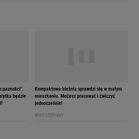
h paznokci".
Kompaktowa bieżnia sprawdzi się w małym
płytka będzie
mieszkaniu. Możesz pracować i ćwiczyć
W!
jednocześnie!
OFERTY CZTERY KĄTY