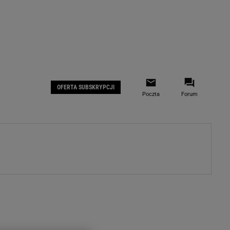
 IOS
Gazeta.pl na Facebooku
OFERTA SUBSKRYPCJI
Poczta
Forum
ZA
WYDARZENIA GOSPODARCZE
LOKALNE
Białystok
Bielsko-Biała
stki
Bydgoszcz
moda
Częstochowa
uże buty
Gorzów Wielkopolski
ecka
Katowice