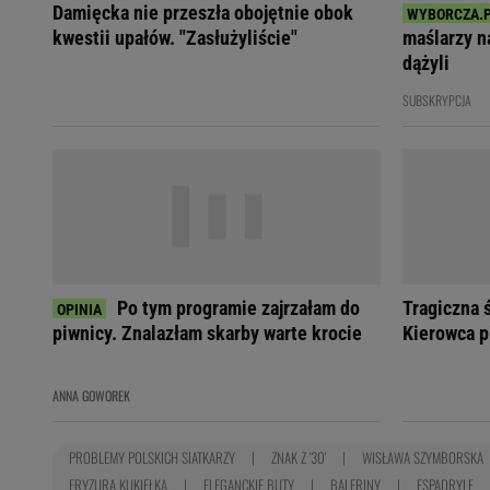
Damięcka nie przeszła obojętnie obok
kwestii upałów. "Zasłużyliście"
maślarzy na
dążyli
SUBSKRYPCJA
Po tym programie zajrzałam do
Tragiczna 
piwnicy. Znalazłam skarby warte krocie
Kierowca p
ANNA GOWOREK
PROBLEMY POLSKICH SIATKARZY
ZNAK Z '30'
WISŁAWA SZYMBORSKA
FRYZURA KUKIEŁKA
ELEGANCKIE BUTY
BALERINY
ESPADRYLE