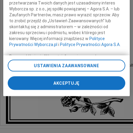
przetwarzania Twoich danych jest uzasadniony interes
Wyborcza sp. z o.o., jej spółki powiązanej – Agora S.A. – lub
z powodu śmierci
Zaufanych Partnerów, masz prawo wyrazić sprzeciw. Aby
to zrobić przejdź do „Ustawień Zaawansowanych” lub
skontaktuj się z administratorem – w zależności od
Żony
zakresu sprzeciwu i podmiotu, wobec którego jest
kierowany. Więcej informacji znajdziesz w
Polityce
Prywatności Wyborcza.pl
i
Polityce Prywatności Agora S.A.
składają
Poprzez kliknięcie "Akceptuję" wyrażasz zgodę na
zainstalowanie i przechowywanie plików typu cookie
Bożena, Danka, Ela, Genia, Halina, Helena i Lu
USTAWIENIA ZAAWANSOWANE
Wyborczej sp. z o. o. jej Zaufanych Partnerów i Agora S.A.
na Twoim urządzeniu końcowym. Możesz też w każdej
chwili zmienić swoje preferencje dot. plików cookie,
AKCEPTUJĘ
ponownie wywołując narzędzie do zarządzania Twoimi
preferencjami dot. przetwarzania danych poprzez
odnośnik „Ustawienia prywatności” w stopce serwisu i
przechodząc do sekcji „Ustawienia zaawansowane”.
Zmiana ustawień plików cookie możliwa jest także za
pomocą ustawień przeglądarki.
My, nasi Zaufani Partnerzy i Agora S.A. możemy