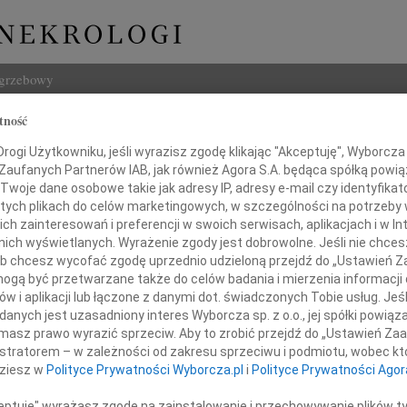
ogrzebowy
tność
Szukaj
ogi Użytkowniku, jeśli wyrazisz zgodę klikając "Akceptuję", Wyborcza sp
Imię i na
 Zaufanych Partnerów IAB, jak również Agora S.A. będąca spółką powi
Twoje dane osobowe takie jak adresy IP, adresy e-mail czy identyfikato
 tych plikach do celów marketingowych, w szczególności na potrzeby 
 zainteresowań i preferencji w swoich serwisach, aplikacjach i w Int
w nich wyświetlanych. Wyrażenie zgody jest dobrowolne. Jeśli nie chce
INNE NE
 lub chcesz wycofać zgodę uprzednio udzieloną przejdź do „Ustawień
Ewa S
gą być przetwarzane także do celów badania i mierzenia informacji
Panu 
w i aplikacji lub łączone z danymi dot. świadczonych Tobie usług. Jeś
03.0
nnie Brzezińskiej
nych jest uzasadniony interes Wyborcza sp. z o.o., jej spółki powiąza
Panu 
masz prawo wyrazić sprzeciw. Aby to zrobić przejdź do „Ustawień Z
31.0
oraz
istratorem – w zależności od zakresu sprzeciwu i podmiotu, wobec któ
Wyraz
dziesz w
Polityce Prywatności Wyborcza.pl
i
Polityce Prywatności Agor
Jej Bliskim
31.0
Nasze
ceptuję" wyrażasz zgodę na zainstalowanie i przechowywanie plików t