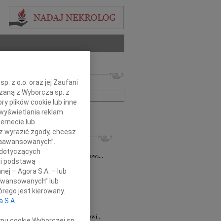
 nekrologów i wspomnień
. z o.o. oraz jej Zaufani
zwisko lub numer ogłoszenia:
ązaną z Wyborcza sp. z
ry plików cookie lub inne
wyświetlania reklam
+ szukanie zaawansowane
ernecie lub
sz wyrazić zgody, chcesz
KROLOGI
 Zaawansowanych”.
taśkiewicz
03.08.2026
Lublin
 dotyczących
Profesorowi Grzegorzowi Staśkiewiczowi...
li podstawą
8.2026
Lublin
nej – Agora S.A. – lub
dr hab. n. med. Grzegorzowi...
aawansowanych” lub
7.2026
Lublin
rego jest kierowany.
y głębokiego współczucia dla dr...
a S.A.
7.2026
Lublin
mu Koledze dr hab. n. med. Grzegorzowi...
ypu cookie Wyborczej sp.