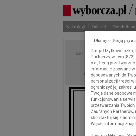
Nekrologi
Odeszli
Poradnik p
Dbamy o Twoją prywa
Droga Użytkowniczko, Dr
IMIĘ I NAZWISKO:
Partnerzy, w tym [
872
]
o.o., będą przetwarzać 
Lublin
REGION:
informacje zapisane w
27.03.2010
DATA EMISJI:
dopasowanych do Twoich
personalizacji treści 
ograniczyć jej zakres
Twoje dane osobowe mo
funkcjonowania serwisó
A
przetwarzania Twoich da
Zaufanych Partnerów, 
skontaktuj się z admin
Więcej informacji znaj
Poprzez kliknięcie "Ak