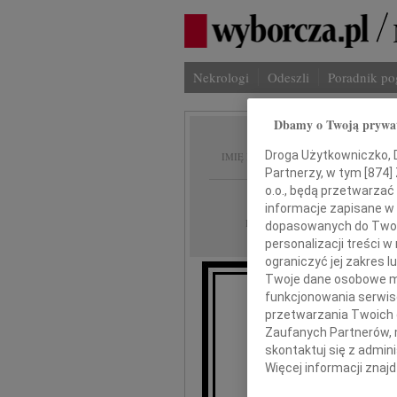
Nekrologi
Odeszli
Poradnik p
Dbamy o Twoją prywa
Wacła
Droga Użytkowniczko, Dr
IMIĘ I NAZWISKO:
Partnerzy, w tym [
874
]
o.o., będą przetwarzać 
Olsztyn
REGION:
informacje zapisane w
07.10.2014
DATA EMISJI:
dopasowanych do Twoich
personalizacji treści 
ograniczyć jej zakres
Twoje dane osobowe mo
funkcjonowania serwisó
Z gł
przetwarzania Twoich da
że 5 paźd
Zaufanych Partnerów, 
w wieku 8
skontaktuj się z admin
Więcej informacji znaj