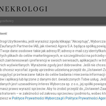
ogrzebowy
Szukaj
tność
w Gołombek
Imię i na
ogi Użytkowniku, jeśli wyrazisz zgodę klikając "Akceptuję", Wyborcza sp
 Zaufanych Partnerów IAB, jak również Agora S.A. będąca spółką powi
Twoje dane osobowe takie jak adresy IP, adresy e-mail czy identyfikato
 tych plikach do celów marketingowych, w szczególności na potrzeby 
 zainteresowań i preferencji w swoich serwisach, aplikacjach i w Int
INNE NE
w nich wyświetlanych. Wyrażenie zgody jest dobrowolne. Jeśli nie chce
 lub chcesz wycofać zgodę uprzednio udzieloną przejdź do „Ustawień
Zbign
gą być przetwarzane także do celów badania i mierzenia informacji
19 li
w i aplikacji lub łączone z danymi dot. świadczonych Tobie usług. Jeś
Aniel
ębokim żalem zawiadamiamy,
nych jest uzasadniony interes Wyborcza sp. z o.o., jej spółki powiąza
Dnia 
ziernika 2014 roku odszedł od nas
masz prawo wyrazić sprzeciw. Aby to zrobić przejdź do „Ustawień Z
Jerzy
0 lat nasz kochany Tata i Dziadek
istratorem – w zależności od zakresu sprzeciwu i podmiotu, wobec któ
Z głę
dziesz w
Polityce Prywatności Wyborcza.pl
i
Polityce Prywatności Agor
Miro
Z głę