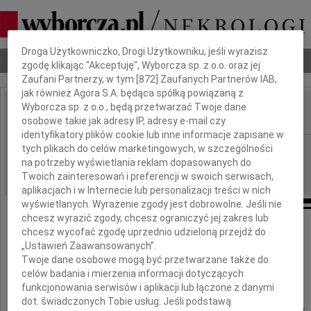
Dbamy o Twoją prywatność
Droga Użytkowniczko, Drogi Użytkowniku, jeśli wyrazisz
Nekrologi
Odeszli
Poradnik pogrzebowy
zgodę klikając "Akceptuję", Wyborcza sp. z o.o. oraz jej
Zaufani Partnerzy, w tym [
872
] Zaufanych Partnerów IAB,
jak również Agora S.A. będąca spółką powiązaną z
Wyborcza sp. z o.o., będą przetwarzać Twoje dane
osobowe takie jak adresy IP, adresy e-mail czy
IMIĘ I NAZWISKO:
identyfikatory plików cookie lub inne informacje zapisane w
Wrocław
tych plikach do celów marketingowych, w szczególności
REGION:
na potrzeby wyświetlania reklam dopasowanych do
26.03.2010
DATA EMISJI:
Twoich zainteresowań i preferencji w swoich serwisach,
aplikacjach i w Internecie lub personalizacji treści w nich
wyświetlanych. Wyrażenie zgody jest dobrowolne. Jeśli nie
chcesz wyrazić zgody, chcesz ograniczyć jej zakres lub
chcesz wycofać zgodę uprzednio udzieloną przejdź do
Naszej Koleżance
„Ustawień Zaawansowanych”.
Twoje dane osobowe mogą być przetwarzane także do
Ewie Prus
celów badania i mierzenia informacji dotyczących
funkcjonowania serwisów i aplikacji lub łączone z danymi
dot. świadczonych Tobie usług. Jeśli podstawą
wyrazy szczerego współczucia i słowa otuchy