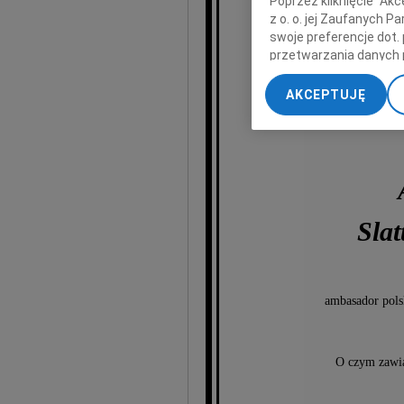
Poprzez kliknięcie "Ak
z o. o. jej Zaufanych 
swoje preferencje dot.
przetwarzania danych 
„Ustawienia zaawansow
AKCEPTUJĘ
My, nasi Zaufani Part
dokładnych danych geol
Przechowywanie informa
treści, badnie odbiorcó
Sla
ambasador polsk
O czym zawi