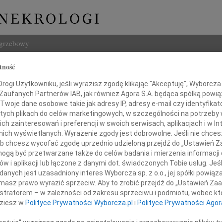
ogrzebowy
tność
Szukaj
aria Slattery-Dąbrowska
ogi Użytkowniku, jeśli wyrazisz zgodę klikając "Akceptuję", Wyborcza sp
Imię i na
 Zaufanych Partnerów IAB, jak również Agora S.A. będąca spółką powi
Twoje dane osobowe takie jak adresy IP, adresy e-mail czy identyfikato
 tych plikach do celów marketingowych, w szczególności na potrzeby 
 zainteresowań i preferencji w swoich serwisach, aplikacjach i w Int
w nich wyświetlanych. Wyrażenie zgody jest dobrowolne. Jeśli nie chce
INNE NE
 lub chcesz wycofać zgodę uprzednio udzieloną przejdź do „Ustawień
Witol
gą być przetwarzane także do celów badania i mierzenia informacji
Z wie
w i aplikacji lub łączone z danymi dot. świadczonych Tobie usług. Jeś
Jadwi
nych jest uzasadniony interes Wyborcza sp. z o.o., jej spółki powiąza
Panu 
 umierać, ale umieramy by żyć wiecznie"
masz prawo wyrazić sprzeciw. Aby to zrobić przejdź do „Ustawień Z
Adam
istratorem – w zależności od zakresu sprzeciwu i podmiotu, wobec któ
Z wie
dziesz w
Polityce Prywatności Wyborcza.pl
i
Polityce Prywatności Agor
30 kwietnia 2014 roku
Alina
Alina
zmarła w Londynie