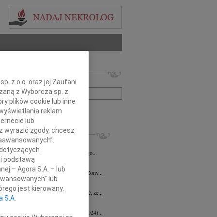
 nekrologów i wspomnień
. z o.o. oraz jej Zaufani
zwisko lub numer ogłoszenia:
ązaną z Wyborcza sp. z
ry plików cookie lub inne
+ szukanie zaawansowane
wyświetlania reklam
ernecie lub
sz wyrazić zgody, chcesz
KROLOGI
 Zaawansowanych”.
d Halka
wiek: 89
21.07.2026
Gdańsk
 dotyczących
lkim żalem i smutkiem żegnamy naszego...
li podstawą
ga Czajka
16.07.2026
Gdańsk
nej – Agora S.A. – lub
Andrzejowi Czajce z powodu śmierci Żony...
aawansowanych” lub
 Borowski
10.07.2026
Gdańsk
rego jest kierowany.
lkim smutkiem przyjęłyśmy wiadomość, że...
a S.A.
 Augustynowicz
03.07.2026
Gdańsk
 Augustynowicz z domu Hinz (1979-2024)...