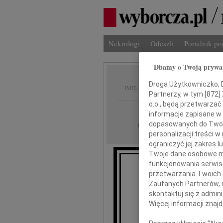
Nekrologi
Odeszli
Poradnik p
Dbamy o Twoją prywa
Anna M
Droga Użytkowniczko, Dr
IMIĘ I NAZWISKO:
Partnerzy, w tym [
872
]
o.o., będą przetwarzać 
Gdańsk
REGION:
informacje zapisane w
dopasowanych do Twoich
04.10.2014
DATA EMISJI:
personalizacji treści 
ograniczyć jej zakres
Twoje dane osobowe mo
funkcjonowania serwisó
przetwarzania Twoich da
"Nie żyjemy aby
Zaufanych Partnerów, 
skontaktuj się z admin
Więcej informacji znaj