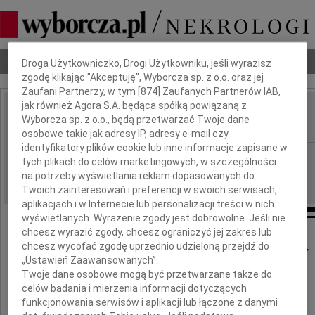
Dbamy o Twoją prywatność
Nekrologi
Odeszli
Poradnik pogrzebowy
Droga Użytkowniczko, Drogi Użytkowniku, jeśli wyrazisz
zgodę klikając "Akceptuję", Wyborcza sp. z o.o. oraz jej
Zaufani Partnerzy, w tym [
874
] Zaufanych Partnerów IAB,
jak również Agora S.A. będąca spółką powiązaną z
Zbigniew Perec
Wyborcza sp. z o.o., będą przetwarzać Twoje dane
IMIĘ I NAZWISKO:
osobowe takie jak adresy IP, adresy e-mail czy
identyfikatory plików cookie lub inne informacje zapisane w
Szczecin
REGION:
tych plikach do celów marketingowych, w szczególności
03.10.2014
na potrzeby wyświetlania reklam dopasowanych do
DATA EMISJI:
Twoich zainteresowań i preferencji w swoich serwisach,
aplikacjach i w Internecie lub personalizacji treści w nich
wyświetlanych. Wyrażenie zgody jest dobrowolne. Jeśli nie
chcesz wyrazić zgody, chcesz ograniczyć jej zakres lub
chcesz wycofać zgodę uprzednio udzieloną przejdź do
Z wielkim smutkiem przyjęliśmy wiadomość,
„Ustawień Zaawansowanych”.
że zmarł
Twoje dane osobowe mogą być przetwarzane także do
celów badania i mierzenia informacji dotyczących
funkcjonowania serwisów i aplikacji lub łączone z danymi