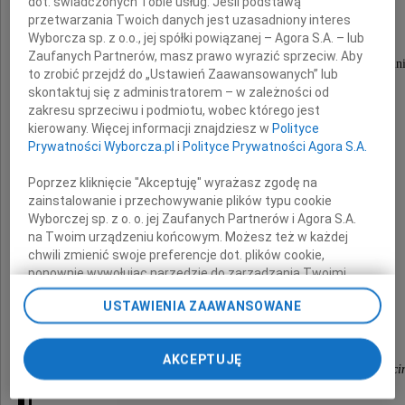
Zbigniew Perec
dot. świadczonych Tobie usług. Jeśli podstawą
przetwarzania Twoich danych jest uzasadniony interes
Wyborcza sp. z o.o., jej spółki powiązanej – Agora S.A. – lub
Zaufanych Partnerów, masz prawo wyrazić sprzeciw. Aby
były Wojewódzki Lekarz Weterynarii w Koszalin
to zrobić przejdź do „Ustawień Zaawansowanych” lub
skontaktuj się z administratorem – w zależności od
zakresu sprzeciwu i podmiotu, wobec którego jest
Rodzinie i Bliskim
kierowany. Więcej informacji znajdziesz w
Polityce
Prywatności Wyborcza.pl
i
Polityce Prywatności Agora S.A.
Poprzez kliknięcie "Akceptuję" wyrażasz zgodę na
wyrazy szczerego współczucia
zainstalowanie i przechowywanie plików typu cookie
Wyborczej sp. z o. o. jej Zaufanych Partnerów i Agora S.A.
na Twoim urządzeniu końcowym. Możesz też w każdej
składają
chwili zmienić swoje preferencje dot. plików cookie,
ponownie wywołując narzędzie do zarządzania Twoimi
preferencjami dot. przetwarzania danych poprzez
Zachodniopomorski Wojewódzki Lekarz
USTAWIENIA ZAAWANSOWANE
odnośnik „Ustawienia prywatności” w stopce serwisu i
Weterynarii w Szczecinie
przechodząc do sekcji „Ustawienia zaawansowane”.
oraz pracownicy
Zmiana ustawień plików cookie możliwa jest także za
AKCEPTUJĘ
pomocą ustawień przeglądarki.
Wojewódzkiego Inspektoratu Weterynarii w Szczeci
My, nasi Zaufani Partnerzy i Agora S.A. możemy