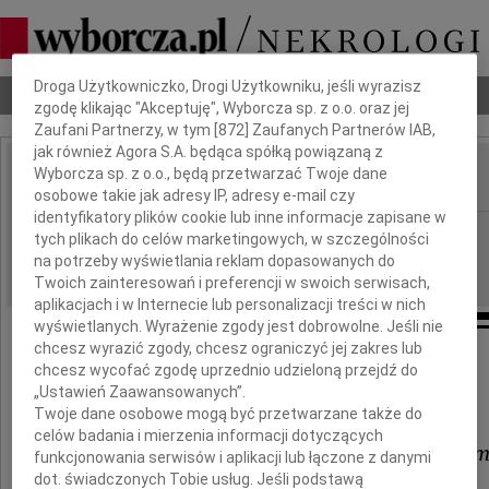
Dbamy o Twoją prywatność
Droga Użytkowniczko, Drogi Użytkowniku, jeśli wyrazisz
Nekrologi
Odeszli
Poradnik pogrzebowy
zgodę klikając "Akceptuję", Wyborcza sp. z o.o. oraz jej
Zaufani Partnerzy, w tym [
872
] Zaufanych Partnerów IAB,
jak również Agora S.A. będąca spółką powiązaną z
Wyborcza sp. z o.o., będą przetwarzać Twoje dane
IMIĘ I NAZWISKO:
osobowe takie jak adresy IP, adresy e-mail czy
identyfikatory plików cookie lub inne informacje zapisane w
Płock
REGION:
tych plikach do celów marketingowych, w szczególności
na potrzeby wyświetlania reklam dopasowanych do
09.06.2009
DATA EMISJI:
Twoich zainteresowań i preferencji w swoich serwisach,
aplikacjach i w Internecie lub personalizacji treści w nich
wyświetlanych. Wyrażenie zgody jest dobrowolne. Jeśli nie
chcesz wyrazić zgody, chcesz ograniczyć jej zakres lub
chcesz wycofać zgodę uprzednio udzieloną przejdź do
Państwu
„Ustawień Zaawansowanych”.
Twoje dane osobowe mogą być przetwarzane także do
celów badania i mierzenia informacji dotyczących
Pawłowi i Ewie Wyrębkowski
funkcjonowania serwisów i aplikacji lub łączone z danymi
dot. świadczonych Tobie usług. Jeśli podstawą