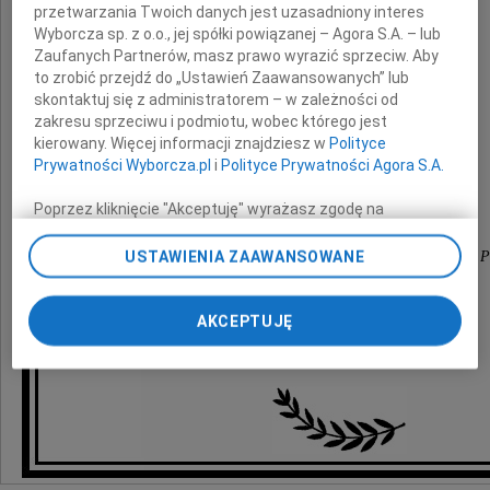
przetwarzania Twoich danych jest uzasadniony interes
wyrazy głębokiego współczucia
Wyborcza sp. z o.o., jej spółki powiązanej – Agora S.A. – lub
Zaufanych Partnerów, masz prawo wyrazić sprzeciw. Aby
z powodu śmierci
to zrobić przejdź do „Ustawień Zaawansowanych” lub
skontaktuj się z administratorem – w zależności od
Ojca i Teścia
zakresu sprzeciwu i podmiotu, wobec którego jest
kierowany. Więcej informacji znajdziesz w
Polityce
Prywatności Wyborcza.pl
i
Polityce Prywatności Agora S.A.
składają
Poprzez kliknięcie "Akceptuję" wyrażasz zgodę na
Dyrekcja i pracownicy
zainstalowanie i przechowywanie plików typu cookie
Wyborczej sp. z o. o. jej Zaufanych Partnerów i Agora S.A.
USTAWIENIA ZAAWANSOWANE
Mazowieckiego Wojewódzkiego Ośrodka Medycyny P
na Twoim urządzeniu końcowym. Możesz też w każdej
w Płocku
chwili zmienić swoje preferencje dot. plików cookie,
ponownie wywołując narzędzie do zarządzania Twoimi
AKCEPTUJĘ
preferencjami dot. przetwarzania danych poprzez
odnośnik „Ustawienia prywatności” w stopce serwisu i
przechodząc do sekcji „Ustawienia zaawansowane”.
Zmiana ustawień plików cookie możliwa jest także za
pomocą ustawień przeglądarki.
My, nasi Zaufani Partnerzy i Agora S.A. możemy