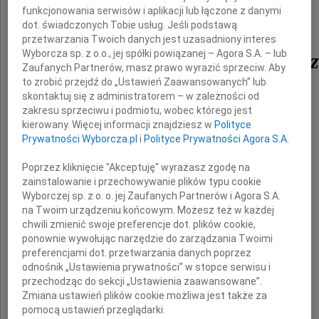
prof. dr. hab.
funkcjonowania serwisów i aplikacji lub łączone z danymi
dot. świadczonych Tobie usług. Jeśli podstawą
przetwarzania Twoich danych jest uzasadniony interes
Wyborcza sp. z o.o., jej spółki powiązanej – Agora S.A. – lub
Michała Gmytrasiewic
Zaufanych Partnerów, masz prawo wyrazić sprzeciw. Aby
to zrobić przejdź do „Ustawień Zaawansowanych” lub
skontaktuj się z administratorem – w zależności od
od momentu powstania uczelni związanego
zakresu sprzeciwu i podmiotu, wobec którego jest
kierowany. Więcej informacji znajdziesz w
Polityce
z ALMAMER Wyższą Szkołą Ekonomiczną,
Prywatności Wyborcza.pl
i
Polityce Prywatności Agora S.A.
gdzie pełnił funkcję Prorektora,
kierował Katedrą Finansów i Bankowości,
Poprzez kliknięcie "Akceptuję" wyrażasz zgodę na
zainstalowanie i przechowywanie plików typu cookie
był członkiem Senatu uczelni.
Wyborczej sp. z o. o. jej Zaufanych Partnerów i Agora S.A.
na Twoim urządzeniu końcowym. Możesz też w każdej
chwili zmienić swoje preferencje dot. plików cookie,
Wyrazy głębokiego współczucia
ponownie wywołując narzędzie do zarządzania Twoimi
preferencjami dot. przetwarzania danych poprzez
odnośnik „Ustawienia prywatności” w stopce serwisu i
przechodząc do sekcji „Ustawienia zaawansowane”.
Żonie i Najbliższym
Zmiana ustawień plików cookie możliwa jest także za
pomocą ustawień przeglądarki.