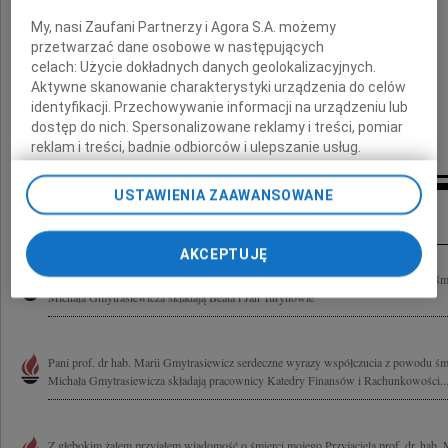
My, nasi Zaufani Partnerzy i Agora S.A. możemy
składają
przetwarzać dane osobowe w następujących
celach:
Użycie dokładnych danych geolokalizacyjnych.
Aktywne skanowanie charakterystyki urządzenia do celów
Senat i Społeczność Akademicka
identyfikacji. Przechowywanie informacji na urządzeniu lub
ALMAMER Wyższej Szkoły Ekonomicznej
dostęp do nich. Spersonalizowane reklamy i treści, pomiar
reklam i treści, badnie odbiorców i ulepszanie usług.
Lista Zaufanych Partnerów
USTAWIENIA ZAAWANSOWANE
Inne kondolencje
AKCEPTUJĘ
Pani prof. dr hab. Marii Gmytrasiewicz serdeczne wyrazy współczucia z powodu śmi
Michała Gmytrasiewicza składają Beata i Jan Turynowie
Pani prof. dr hab. Marii Gmytrasiewicz serdeczne wyrazy współczucia z powodu śmi
Michała Gmytrasiewicza składają pracownicy Katedry Finansów i Rachunkowości..
Z głębokim żalem przyjąłem wiadomość o śmierci mojego Przyjaciela prof. dr. hab.