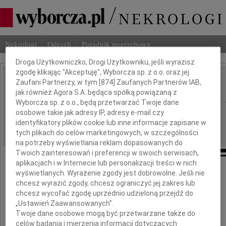
Nekrologi
Odeszli
Poradnik pogrzebowy
Dbamy o Twoją prywatność
Droga Użytkowniczko, Drogi Użytkowniku, jeśli wyrazisz
zgodę klikając "Akceptuję", Wyborcza sp. z o.o. oraz jej
Michał Gmytrasiewicz
Zaufani Partnerzy, w tym [
874
] Zaufanych Partnerów IAB,
IMIĘ I NAZWISKO:
jak również Agora S.A. będąca spółką powiązaną z
Wyborcza sp. z o.o., będą przetwarzać Twoje dane
Warszawa
osobowe takie jak adresy IP, adresy e-mail czy
REGION:
identyfikatory plików cookie lub inne informacje zapisane w
09.06.2009
DATA EMISJI:
tych plikach do celów marketingowych, w szczególności
na potrzeby wyświetlania reklam dopasowanych do
Twoich zainteresowań i preferencji w swoich serwisach,
aplikacjach i w Internecie lub personalizacji treści w nich
wyświetlanych. Wyrażenie zgody jest dobrowolne. Jeśli nie
chcesz wyrazić zgody, chcesz ograniczyć jej zakres lub
Z wielkim smutkiem żegnamy
chcesz wycofać zgodę uprzednio udzieloną przejdź do
naszego Przyjaciela
„Ustawień Zaawansowanych”.
Twoje dane osobowe mogą być przetwarzane także do
celów badania i mierzenia informacji dotyczących