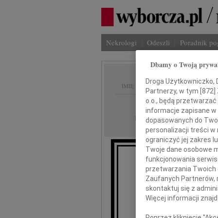
Nekrologi
Odeszli
Poradnik p
Dbamy o Twoją prywa
Droga Użytkowniczko, Dr
IMIĘ I NAZWISKO:
Partnerzy, w tym [
872
]
o.o., będą przetwarzać 
Bydgoszcz
REGION:
informacje zapisane w
27.09.2014
DATA EMISJI:
dopasowanych do Twoich
personalizacji treści 
ograniczyć jej zakres
Twoje dane osobowe mo
funkcjonowania serwisó
Alek
przetwarzania Twoich da
Zaufanych Partnerów, 
skontaktuj się z admin
Więcej informacji znaj
Poprzez kliknięcie "Ak