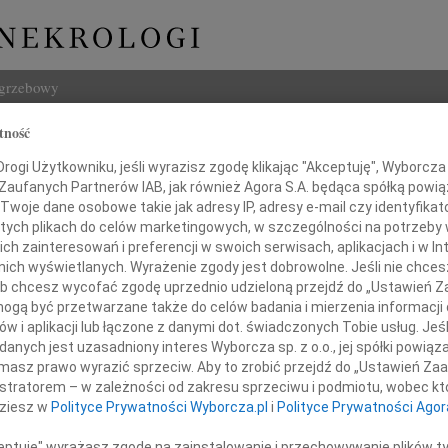
ogrzebowy
tność
Szukaj
ogi Użytkowniku, jeśli wyrazisz zgodę klikając "Akceptuję", Wyborcza sp
Imię i na
 Zaufanych Partnerów IAB, jak również Agora S.A. będąca spółką powi
Twoje dane osobowe takie jak adresy IP, adresy e-mail czy identyfikato
 tych plikach do celów marketingowych, w szczególności na potrzeby 
 zainteresowań i preferencji w swoich serwisach, aplikacjach i w Int
w nich wyświetlanych. Wyrażenie zgody jest dobrowolne. Jeśli nie chce
INNE NE
 lub chcesz wycofać zgodę uprzednio udzieloną przejdź do „Ustawień
06.0
gą być przetwarzane także do celów badania i mierzenia informacji
Sylwi
w i aplikacji lub łączone z danymi dot. świadczonych Tobie usług. Jeś
05.0
sandrze i Bartoszowi
nych jest uzasadniony interes Wyborcza sp. z o.o., jej spółki powiąza
Arlec
masz prawo wyrazić sprzeciw. Aby to zrobić przejdź do „Ustawień Z
30.0
Smoczyńskim
istratorem – w zależności od zakresu sprzeciwu i podmiotu, wobec któ
Pani 
dziesz w
Polityce Prywatności Wyborcza.pl
i
Polityce Prywatności Agor
Janus
Z głę
oraz
ceptuję" wyrażasz zgodę na zainstalowanie i przechowywanie plików t