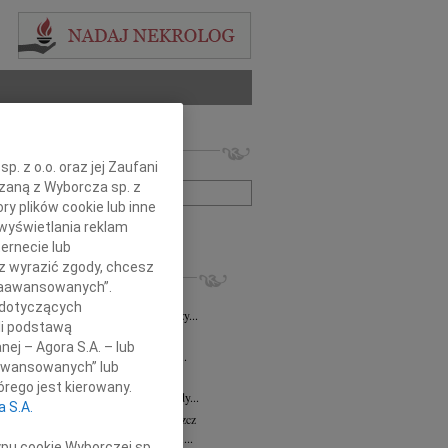
 nekrologów i wspomnień
. z o.o. oraz jej Zaufani
zwisko lub numer ogłoszenia:
ązaną z Wyborcza sp. z
ry plików cookie lub inne
wyświetlania reklam
+ szukanie zaawansowane
ernecie lub
sz wyrazić zgody, chcesz
KROLOGI
 Zaawansowanych”.
8.2026
Bydgoszcz
 dotyczących
i Kramkowskiej wraz z Rodziną wyrazy...
li podstawą
8.2026
Bydgoszcz
nej – Agora S.A. – lub
ie Stanisławskiej oraz Jej Najbliższym...
aawansowanych” lub
7.2026
Bydgoszcz
rego jest kierowany.
Elżbiecie Skwierzyńskiej Członkini Rady...
a S.A.
z Ostoja-Zagórski
15.07.2026
Bydgoszcz
bokim smutkiem żegnamy prof. dr. hab....
ypu cookie Wyborczej sp.