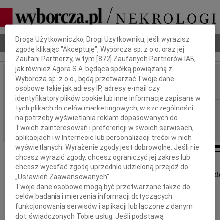
Dbamy o Twoją prywatność
Droga Użytkowniczko, Drogi Użytkowniku, jeśli wyrazisz
Nekrologi
Odeszli
Poradnik pogrzebowy
zgodę klikając "Akceptuję", Wyborcza sp. z o.o. oraz jej
Zaufani Partnerzy, w tym [
872
] Zaufanych Partnerów IAB,
jak również Agora S.A. będąca spółką powiązaną z
Wyborcza sp. z o.o., będą przetwarzać Twoje dane
Henryk Glücklich
IMIĘ I NAZWISKO:
osobowe takie jak adresy IP, adresy e-mail czy
identyfikatory plików cookie lub inne informacje zapisane w
tych plikach do celów marketingowych, w szczególności
Bydgoszcz
REGION:
na potrzeby wyświetlania reklam dopasowanych do
25.09.2014
DATA EMISJI:
Twoich zainteresowań i preferencji w swoich serwisach,
aplikacjach i w Internecie lub personalizacji treści w nich
wyświetlanych. Wyrażenie zgody jest dobrowolne. Jeśli nie
chcesz wyrazić zgody, chcesz ograniczyć jej zakres lub
chcesz wycofać zgodę uprzednio udzieloną przejdź do
Ze smutkiem i żalem przyjęliśmy wiadomość o śmie
„Ustawień Zaawansowanych”.
znakomitego żużlowca
Twoje dane osobowe mogą być przetwarzane także do
celów badania i mierzenia informacji dotyczących
funkcjonowania serwisów i aplikacji lub łączone z danymi
dot. świadczonych Tobie usług. Jeśli podstawą