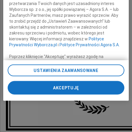
przetwarzania Twoich danych jest uzasadniony interes
Henryka Glücklicha
Wyborcza sp. z o.o., jej spółki powiązanej – Agora S.A. – lub
Zaufanych Partnerów, masz prawo wyrazić sprzeciw. Aby
to zrobić przejdź do „Ustawień Zaawansowanych” lub
skontaktuj się z administratorem – w zależności od
legendy bydgoskiej Polonii
zakresu sprzeciwu i podmiotu, wobec którego jest
kierowany. Więcej informacji znajdziesz w
Polityce
Prywatności Wyborcza.pl
i
Polityce Prywatności Agora S.A.
Poprzez kliknięcie "Akceptuję" wyrażasz zgodę na
Roman Jasiakiewicz
zainstalowanie i przechowywanie plików typu cookie
Przewodniczący Rady Miasta
Wyborczej sp. z o. o. jej Zaufanych Partnerów i Agora S.A.
USTAWIENIA ZAAWANSOWANE
oraz
na Twoim urządzeniu końcowym. Możesz też w każdej
chwili zmienić swoje preferencje dot. plików cookie,
Radni Rady Miasta Bydgoszczy
ponownie wywołując narzędzie do zarządzania Twoimi
AKCEPTUJĘ
preferencjami dot. przetwarzania danych poprzez
odnośnik „Ustawienia prywatności” w stopce serwisu i
przechodząc do sekcji „Ustawienia zaawansowane”.
Zmiana ustawień plików cookie możliwa jest także za
pomocą ustawień przeglądarki.
My, nasi Zaufani Partnerzy i Agora S.A. możemy