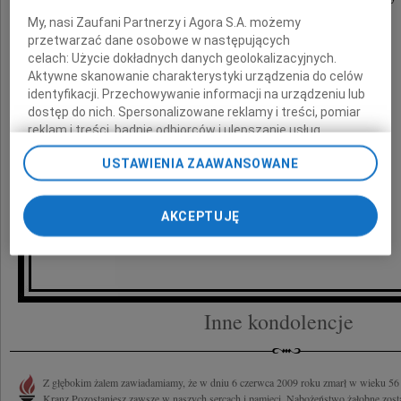
z powodu śmierci
My, nasi Zaufani Partnerzy i Agora S.A. możemy
przetwarzać dane osobowe w następujących
celach:
Użycie dokładnych danych geolokalizacyjnych.
Męża
Aktywne skanowanie charakterystyki urządzenia do celów
identyfikacji. Przechowywanie informacji na urządzeniu lub
dostęp do nich. Spersonalizowane reklamy i treści, pomiar
składają
reklam i treści, badnie odbiorców i ulepszanie usług.
Lista Zaufanych Partnerów
USTAWIENIA ZAAWANSOWANE
Prezes, Zarząd, pracownicy i działacze
Zarządu Okręgowego
AKCEPTUJĘ
Polskiego Związku Motorowego
w Warszawie
Inne kondolencje
Z głębokim żalem zawiadamiamy, że w dniu 6 czerwca 2009 roku zmarł w wieku 56
Kranz Pozostaniesz zawsze w naszych sercach i pamięci. Nabożeństwo żałobne zosta