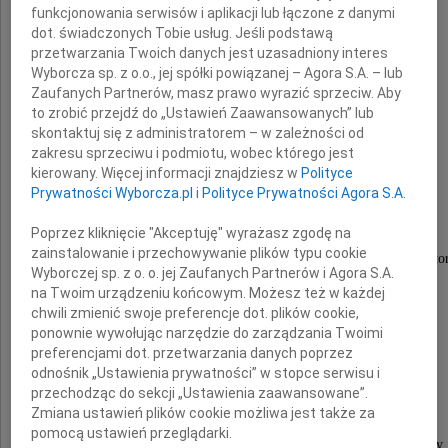
funkcjonowania serwisów i aplikacji lub łączone z danymi
dot. świadczonych Tobie usług. Jeśli podstawą
przetwarzania Twoich danych jest uzasadniony interes
Wyborcza sp. z o.o., jej spółki powiązanej – Agora S.A. – lub
Zaufanych Partnerów, masz prawo wyrazić sprzeciw. Aby
Bogusław Kranz
to zrobić przejdź do „Ustawień Zaawansowanych” lub
skontaktuj się z administratorem – w zależności od
zakresu sprzeciwu i podmiotu, wobec którego jest
kierowany. Więcej informacji znajdziesz w
Polityce
długoletni członek Automobilklubu Polski,
Prywatności Wyborcza.pl
i
Polityce Prywatności Agora S.A.
były zawodnik rajdowy,
działacz Komisji Caravaningowej,
Poprzez kliknięcie "Akceptuję" wyrażasz zgodę na
zainstalowanie i przechowywanie plików typu cookie
sędzia sportu samochodowego Polskiego Związku Moto
Wyborczej sp. z o. o. jej Zaufanych Partnerów i Agora S.A.
na Twoim urządzeniu końcowym. Możesz też w każdej
chwili zmienić swoje preferencje dot. plików cookie,
Drogiej Koleżance
ponownie wywołując narzędzie do zarządzania Twoimi
preferencjami dot. przetwarzania danych poprzez
odnośnik „Ustawienia prywatności” w stopce serwisu i
Bożenie
przechodząc do sekcji „Ustawienia zaawansowane”.
Zmiana ustawień plików cookie możliwa jest także za
pomocą ustawień przeglądarki.
wyrazy głębokiego współczucia i słowa otuchy