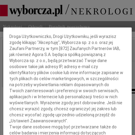
Dbamy o Twoją prywatność
Nekrologi
Odeszli
Poradnik pogrzebowy
Droga Użytkowniczko, Drogi Użytkowniku, jeśli wyrazisz
zgodę klikając "Akceptuję", Wyborcza sp. z o.o. oraz jej
Bogusław Kranz
Zaufani Partnerzy, w tym [
872
] Zaufanych Partnerów IAB,
IMIĘ I NAZWISKO:
jak również Agora S.A. będąca spółką powiązaną z
Wyborcza sp. z o.o., będą przetwarzać Twoje dane
Warszawa
osobowe takie jak adresy IP, adresy e-mail czy
REGION:
identyfikatory plików cookie lub inne informacje zapisane w
09.06.2009
DATA EMISJI:
tych plikach do celów marketingowych, w szczególności
na potrzeby wyświetlania reklam dopasowanych do
Twoich zainteresowań i preferencji w swoich serwisach,
aplikacjach i w Internecie lub personalizacji treści w nich
wyświetlanych. Wyrażenie zgody jest dobrowolne. Jeśli nie
chcesz wyrazić zgody, chcesz ograniczyć jej zakres lub
W dniu 6 czerwca 2009 roku
chcesz wycofać zgodę uprzednio udzieloną przejdź do
zmarł
„Ustawień Zaawansowanych”.
Twoje dane osobowe mogą być przetwarzane także do
celów badania i mierzenia informacji dotyczących