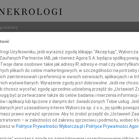
ogrzebowy
tność
Szukaj
 Woźniak
ogi Użytkowniku, jeśli wyrazisz zgodę klikając "Akceptuję", Wyborcza sp
Imię i na
 Zaufanych Partnerów IAB, jak również Agora S.A. będąca spółką powi
Twoje dane osobowe takie jak adresy IP, adresy e-mail czy identyfikato
 tych plikach do celów marketingowych, w szczególności na potrzeby 
 zainteresowań i preferencji w swoich serwisach, aplikacjach i w Int
w nich wyświetlanych. Wyrażenie zgody jest dobrowolne. Jeśli nie chce
INNE NE
 lub chcesz wycofać zgodę uprzednio udzieloną przejdź do „Ustawień
Tadeu
gą być przetwarzane także do celów badania i mierzenia informacji
Z ogr
w i aplikacji lub łączone z danymi dot. świadczonych Tobie usług. Jeś
Krys
 zawiadamiamy, że 18 września 2014 roku
nych jest uzasadniony interes Wyborcza sp. z o.o., jej spółki powiąza
Z głę
Córka, Żona, Mama, Siostra, Szwagierka i Ciocia
masz prawo wyrazić sprzeciw. Aby to zrobić przejdź do „Ustawień Z
Kryst
istratorem – w zależności od zakresu sprzeciwu i podmiotu, wobec któ
"Pan 
dziesz w
Polityce Prywatności Wyborcza.pl
i
Polityce Prywatności Agor
Zbign
W dni
ceptuję" wyrażasz zgodę na zainstalowanie i przechowywanie plików t