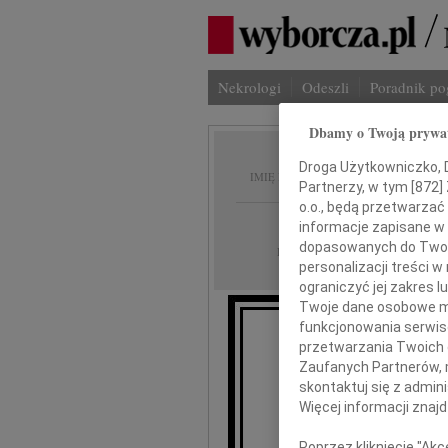
Nekrologi
Odeszli
Poradnik p
Dbamy o Twoją prywa
Żaneta
Droga Użytkowniczko, Dr
IMIĘ I NAZWISKO:
Partnerzy, w tym [
872
]
o.o., będą przetwarzać 
Poznań
REGION:
informacje zapisane w
dopasowanych do Twoich
23.09.2014
DATA EMISJI:
personalizacji treści 
ograniczyć jej zakres
Twoje dane osobowe mo
funkcjonowania serwisó
Z głębokim żalem
przetwarzania Twoich da
odeszła od nas kochana 
Zaufanych Partnerów, 
skontaktuj się z admin
Więcej informacji znaj
Poprzez kliknięcie "Ak