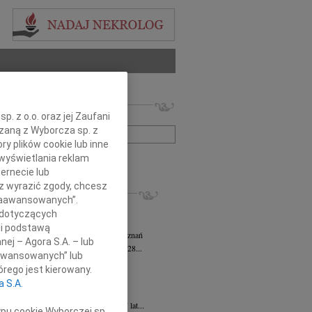
 nekrologów i wspomnień
. z o.o. oraz jej Zaufani
zwisko lub numer ogłoszenia:
ązaną z Wyborcza sp. z
ry plików cookie lub inne
wyświetlania reklam
+ szukanie zaawansowane
ernecie lub
sz wyrazić zgody, chcesz
KROLOGI
 Zaawansowanych”.
sz Kotłowski
05.08.2026
Poznań
 dotyczących
omnym żalem i bólem w sercu...
li podstawą
tyna Kowandy
wiek: 93
03.08.2026
Poznań
nej – Agora S.A. – lub
bokim żalem zawiadamiamy, że w dniu 28...
aawansowanych” lub
yna Janowicz
24.07.2026
Poznań
rego jest kierowany.
jest Pasterzem moim, niczego mi nie...
a S.A.
iew Zygmunt
15.07.2026
Poznań
u 9 lipca 2026 roku, zmarł w wieku 87 lat...
ypu cookie Wyborczej sp.