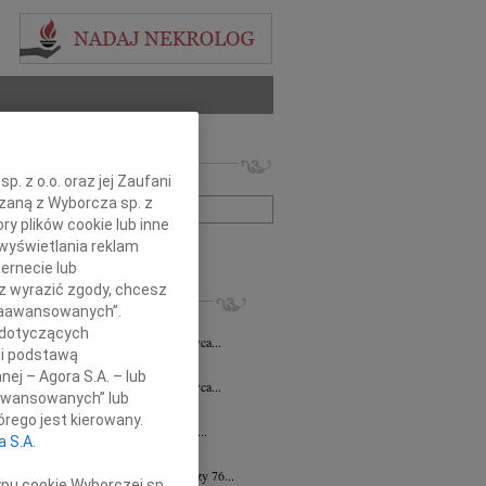
 nekrologów i wspomnień
. z o.o. oraz jej Zaufani
zwisko lub numer ogłoszenia:
ązaną z Wyborcza sp. z
ry plików cookie lub inne
wyświetlania reklam
+ szukanie zaawansowane
ernecie lub
sz wyrazić zgody, chcesz
KROLOGI
 Zaawansowanych”.
alena Komar
22.06.2026
Radom
 dotyczących
bokim żalem zawiadamiam, że 17 czerwca...
li podstawą
alena Komar
22.06.2026
Radom
nej – Agora S.A. – lub
bokim żalem zawiadamiam, że 17 czerwca...
aawansowanych” lub
orębski
25.03.2026
Radom
rego jest kierowany.
bokim żalem zawiadamiamy, że dnia 22...
a S.A.
na Bartczak
13.03.2026
Radom
u 5 marca 2026 roku zmarła przeżywszy 76...
ypu cookie Wyborczej sp.