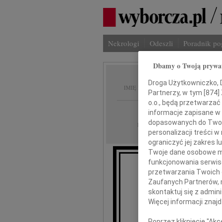
Nekrologi
Odeszli
Poradnik p
Dbamy o Twoją prywa
Ryszar
Droga Użytkowniczko, Dr
IMIĘ I NAZWISKO:
Partnerzy, w tym [
874
]
o.o., będą przetwarzać 
Radom
REGION:
informacje zapisane w
dopasowanych do Twoich
26.03.2010
DATA EMISJI:
personalizacji treści 
ograniczyć jej zakres
Twoje dane osobowe mo
funkcjonowania serwisó
Z bólem zawi
przetwarzania Twoich da
po ciężk
Zaufanych Partnerów, 
skontaktuj się z admin
Ry
Więcej informacji znaj
Poprzez kliknięcie "Ak