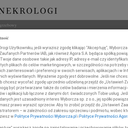
ogrzebowy
tność
Szukaj
d Czubak
ogi Użytkowniku, jeśli wyrazisz zgodę klikając "Akceptuję", Wyborcza sp
Imię i na
 Zaufanych Partnerów IAB, jak również Agora S.A. będąca spółką powi
Twoje dane osobowe takie jak adresy IP, adresy e-mail czy identyfikato
 tych plikach do celów marketingowych, w szczególności na potrzeby 
 zainteresowań i preferencji w swoich serwisach, aplikacjach i w Int
w nich wyświetlanych. Wyrażenie zgody jest dobrowolne. Jeśli nie chce
INNE NE
 lub chcesz wycofać zgodę uprzednio udzieloną przejdź do „Ustawień
Magd
gą być przetwarzane także do celów badania i mierzenia informacji
Z głę
w i aplikacji lub łączone z danymi dot. świadczonych Tobie usług. Jeś
Magd
adamiamy, że dnia 22 marca 2010 roku
nych jest uzasadniony interes Wyborcza sp. z o.o., jej spółki powiąza
Z głę
iej chorobie zmarł w wieku 79 lat
masz prawo wyrazić sprzeciw. Aby to zrobić przejdź do „Ustawień Z
Jan P
istratorem – w zależności od zakresu sprzeciwu i podmiotu, wobec któ
Z głę
szard Czubak
dziesz w
Polityce Prywatności Wyborcza.pl
i
Polityce Prywatności Agor
Graży
W dni
ceptuję" wyrażasz zgodę na zainstalowanie i przechowywanie plików t