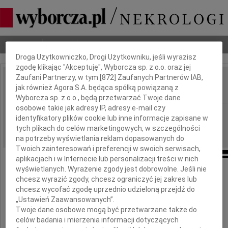
Dbamy o Twoją prywatność
Nekrologi
Odeszli
Poradnik pogrzebowy
Droga Użytkowniczko, Drogi Użytkowniku, jeśli wyrazisz
zgodę klikając "Akceptuję", Wyborcza sp. z o.o. oraz jej
Zaufani Partnerzy, w tym [
872
] Zaufanych Partnerów IAB,
Jerzy Honczarenko
jak również Agora S.A. będąca spółką powiązaną z
IMIĘ I NAZWISKO:
Wyborcza sp. z o.o., będą przetwarzać Twoje dane
osobowe takie jak adresy IP, adresy e-mail czy
Szczecin
REGION:
identyfikatory plików cookie lub inne informacje zapisane w
15.09.2014
tych plikach do celów marketingowych, w szczególności
DATA EMISJI:
na potrzeby wyświetlania reklam dopasowanych do
Twoich zainteresowań i preferencji w swoich serwisach,
aplikacjach i w Internecie lub personalizacji treści w nich
wyświetlanych. Wyrażenie zgody jest dobrowolne. Jeśli nie
Z żalem przyjęliśmy wiadomość o śmierci
chcesz wyrazić zgody, chcesz ograniczyć jej zakres lub
chcesz wycofać zgodę uprzednio udzieloną przejdź do
„Ustawień Zaawansowanych”.
Twoje dane osobowe mogą być przetwarzane także do
celów badania i mierzenia informacji dotyczących