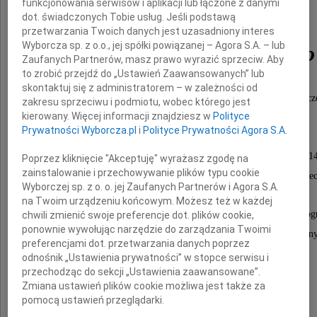
funkcjonowania serwisów i aplikacji lub łączone z danymi
dot. świadczonych Tobie usług. Jeśli podstawą
prof. dr. hab. inż.
przetwarzania Twoich danych jest uzasadniony interes
Wyborcza sp. z o.o., jej spółki powiązanej – Agora S.A. – lub
Jerzego Honczarenko
Zaufanych Partnerów, masz prawo wyrazić sprzeciw. Aby
to zrobić przejdź do „Ustawień Zaawansowanych” lub
skontaktuj się z administratorem – w zależności od
nauczyciela akademickiego Akademii Morskiej w Szcze
zakresu sprzeciwu i podmiotu, wobec którego jest
kierowany. Więcej informacji znajdziesz w
Polityce
Prywatności Wyborcza.pl
i
Polityce Prywatności Agora S.A.
Ceremonia pogrzebowa odbędzie się 16 września 201
Poprzez kliknięcie "Akceptuję" wyrażasz zgodę na
zainstalowanie i przechowywanie plików typu cookie
o godzinie 11.30 na Cmentarzu Centralnym w Szczec
Wyborczej sp. z o. o. jej Zaufanych Partnerów i Agora S.A.
na Twoim urządzeniu końcowym. Możesz też w każdej
Msza święta żałobna zostanie odprawiona w dniu pog
chwili zmienić swoje preferencje dot. plików cookie,
ponownie wywołując narzędzie do zarządzania Twoimi
o godzinie 10.00 w kościele pw. Świętej Rodzin
preferencjami dot. przetwarzania danych poprzez
przy ul. Królowej Korony Polskiej.
odnośnik „Ustawienia prywatności” w stopce serwisu i
przechodząc do sekcji „Ustawienia zaawansowane”.
Zmiana ustawień plików cookie możliwa jest także za
pomocą ustawień przeglądarki.