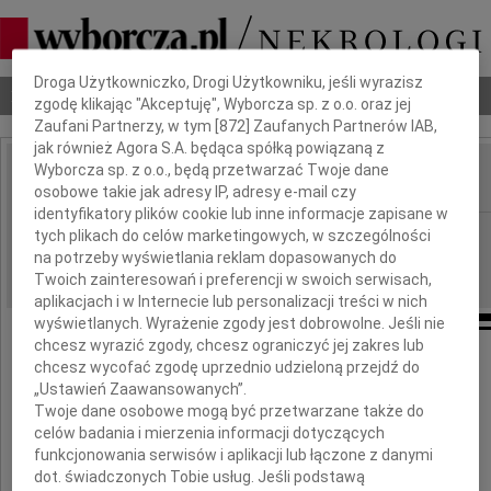
Dbamy o Twoją prywatność
Droga Użytkowniczko, Drogi Użytkowniku, jeśli wyrazisz
Nekrologi
Odeszli
Poradnik pogrzebowy
zgodę klikając "Akceptuję", Wyborcza sp. z o.o. oraz jej
Zaufani Partnerzy, w tym [
872
] Zaufanych Partnerów IAB,
jak również Agora S.A. będąca spółką powiązaną z
Wyborcza sp. z o.o., będą przetwarzać Twoje dane
osobowe takie jak adresy IP, adresy e-mail czy
IMIĘ I NAZWISKO:
identyfikatory plików cookie lub inne informacje zapisane w
Rzeszów
tych plikach do celów marketingowych, w szczególności
REGION:
na potrzeby wyświetlania reklam dopasowanych do
13.09.2014
DATA EMISJI:
Twoich zainteresowań i preferencji w swoich serwisach,
aplikacjach i w Internecie lub personalizacji treści w nich
wyświetlanych. Wyrażenie zgody jest dobrowolne. Jeśli nie
chcesz wyrazić zgody, chcesz ograniczyć jej zakres lub
chcesz wycofać zgodę uprzednio udzieloną przejdź do
„Ustawień Zaawansowanych”.
Dr
Twoje dane osobowe mogą być przetwarzane także do
Ewie Łabno-Falęckiej
celów badania i mierzenia informacji dotyczących
funkcjonowania serwisów i aplikacji lub łączone z danymi
dot. świadczonych Tobie usług. Jeśli podstawą