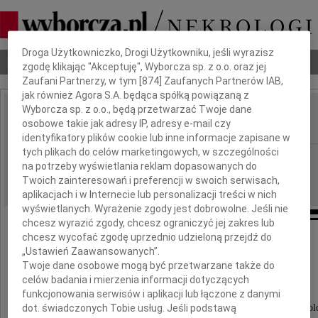
Dbamy o Twoją prywatność
Droga Użytkowniczko, Drogi Użytkowniku, jeśli wyrazisz
Nekrologi
Odeszli
Poradnik pogrzebowy
zgodę klikając "Akceptuję", Wyborcza sp. z o.o. oraz jej
Zaufani Partnerzy, w tym [
874
] Zaufanych Partnerów IAB,
jak również Agora S.A. będąca spółką powiązaną z
Wyborcza sp. z o.o., będą przetwarzać Twoje dane
Cecylia Filipowska
osobowe takie jak adresy IP, adresy e-mail czy
IMIĘ I NAZWISKO:
identyfikatory plików cookie lub inne informacje zapisane w
tych plikach do celów marketingowych, w szczególności
Katowice
REGION:
na potrzeby wyświetlania reklam dopasowanych do
06.09.2014
DATA EMISJI:
Twoich zainteresowań i preferencji w swoich serwisach,
aplikacjach i w Internecie lub personalizacji treści w nich
wyświetlanych. Wyrażenie zgody jest dobrowolne. Jeśli nie
chcesz wyrazić zgody, chcesz ograniczyć jej zakres lub
chcesz wycofać zgodę uprzednio udzieloną przejdź do
Wyrazy serdecznego podziękowania
„Ustawień Zaawansowanych”.
Twoje dane osobowe mogą być przetwarzane także do
celów badania i mierzenia informacji dotyczących
dla
funkcjonowania serwisów i aplikacji lub łączone z danymi
Przewodniczącej Zarządu i Członków
dot. świadczonych Tobie usług. Jeśli podstawą
Oddziału Katowickiego Polskiego Towarzystwa Dermatol