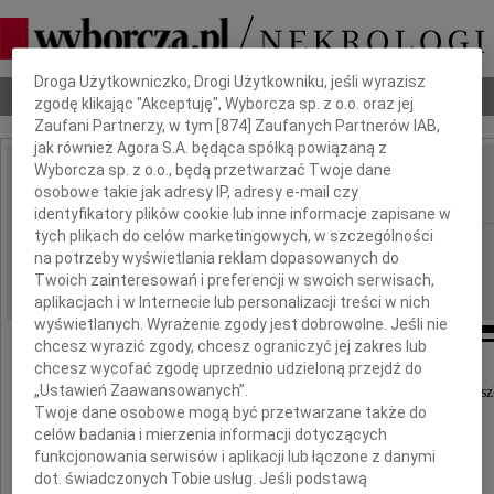
Dbamy o Twoją prywatność
Droga Użytkowniczko, Drogi Użytkowniku, jeśli wyrazisz
Nekrologi
Odeszli
Poradnik pogrzebowy
zgodę klikając "Akceptuję", Wyborcza sp. z o.o. oraz jej
Zaufani Partnerzy, w tym [
874
] Zaufanych Partnerów IAB,
jak również Agora S.A. będąca spółką powiązaną z
Wyborcza sp. z o.o., będą przetwarzać Twoje dane
Sylwia Pietrasińska
osobowe takie jak adresy IP, adresy e-mail czy
IMIĘ I NAZWISKO:
identyfikatory plików cookie lub inne informacje zapisane w
tych plikach do celów marketingowych, w szczególności
Lublin
REGION:
na potrzeby wyświetlania reklam dopasowanych do
05.09.2014
DATA EMISJI:
Twoich zainteresowań i preferencji w swoich serwisach,
aplikacjach i w Internecie lub personalizacji treści w nich
wyświetlanych. Wyrażenie zgody jest dobrowolne. Jeśli nie
chcesz wyrazić zgody, chcesz ograniczyć jej zakres lub
chcesz wycofać zgodę uprzednio udzieloną przejdź do
„Ustawień Zaawansowanych”.
Dnia 3 września 2014 roku, w wieku 36 lat, odesz
Twoje dane osobowe mogą być przetwarzane także do
celów badania i mierzenia informacji dotyczących
funkcjonowania serwisów i aplikacji lub łączone z danymi
dot. świadczonych Tobie usług. Jeśli podstawą