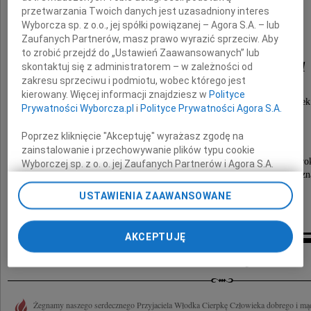
przetwarzania Twoich danych jest uzasadniony interes
Wyborcza sp. z o.o., jej spółki powiązanej – Agora S.A. – lub
Zaufanych Partnerów, masz prawo wyrazić sprzeciw. Aby
to zrobić przejdź do „Ustawień Zaawansowanych” lub
Włodzimierz Cierpka
skontaktuj się z administratorem – w zależności od
zakresu sprzeciwu i podmiotu, wobec którego jest
kierowany. Więcej informacji znajdziesz w
Polityce
Dobry, życzliwy, serdeczny i troskliwy Człowiek
Prywatności Wyborcza.pl
i
Polityce Prywatności Agora S.A.
Pozostał głęboki smutek i żal.
Poprzez kliknięcie "Akceptuję" wyrażasz zgodę na
zainstalowanie i przechowywanie plików typu cookie
Pogrzeb odbędzie się w piątek 5 września 2014 ro
Wyborczej sp. z o. o. jej Zaufanych Partnerów i Agora S.A.
o godzinie 11.30 na Cmentarzu Górczyńskim w Pozn
na Twoim urządzeniu końcowym. Możesz też w każdej
chwili zmienić swoje preferencje dot. plików cookie,
USTAWIENIA ZAAWANSOWANE
ponownie wywołując narzędzie do zarządzania Twoimi
rodzina
preferencjami dot. przetwarzania danych poprzez
odnośnik „Ustawienia prywatności” w stopce serwisu i
AKCEPTUJĘ
przechodząc do sekcji „Ustawienia zaawansowane”.
Kondolencje
Zmiana ustawień plików cookie możliwa jest także za
pomocą ustawień przeglądarki.
My, nasi Zaufani Partnerzy i Agora S.A. możemy
Żegnamy naszego serdecznego Przyjaciela Włodka Cierpkę Człowieka dobrego i mą