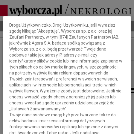
Dbamy o Twoją prywatność
Droga Użytkowniczko, Drogi Użytkowniku, jeśli wyrazisz
Nekrologi
Odeszli
Poradnik pogrzebowy
zgodę klikając "Akceptuję", Wyborcza sp. z o.o. oraz jej
Zaufani Partnerzy, w tym [
874
] Zaufanych Partnerów IAB,
jak również Agora S.A. będąca spółką powiązaną z
Włodzimierz Cierpka
Wyborcza sp. z o.o., będą przetwarzać Twoje dane
IMIĘ I NAZWISKO:
osobowe takie jak adresy IP, adresy e-mail czy
identyfikatory plików cookie lub inne informacje zapisane w
Poznań
tych plikach do celów marketingowych, w szczególności
REGION:
na potrzeby wyświetlania reklam dopasowanych do
03.09.2014
DATA EMISJI:
Twoich zainteresowań i preferencji w swoich serwisach,
aplikacjach i w Internecie lub personalizacji treści w nich
wyświetlanych. Wyrażenie zgody jest dobrowolne. Jeśli nie
chcesz wyrazić zgody, chcesz ograniczyć jej zakres lub
Z głębokim żalem zawiadamiamy,
chcesz wycofać zgodę uprzednio udzieloną przejdź do
że w dniu 1 września 2014 roku zmarł nagle
„Ustawień Zaawansowanych”.
nasz ukochany Mąż, Tata, Dziadek
Twoje dane osobowe mogą być przetwarzane także do
celów badania i mierzenia informacji dotyczących
funkcjonowania serwisów i aplikacji lub łączone z danymi
dot. świadczonych Tobie usług. Jeśli podstawą