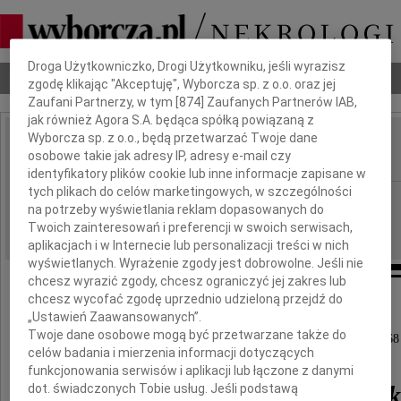
Dbamy o Twoją prywatność
Droga Użytkowniczko, Drogi Użytkowniku, jeśli wyrazisz
Nekrologi
Odeszli
Poradnik pogrzebowy
zgodę klikając "Akceptuję", Wyborcza sp. z o.o. oraz jej
Zaufani Partnerzy, w tym [
874
] Zaufanych Partnerów IAB,
jak również Agora S.A. będąca spółką powiązaną z
Wyborcza sp. z o.o., będą przetwarzać Twoje dane
Ryszard Marszałkowski
osobowe takie jak adresy IP, adresy e-mail czy
IMIĘ I NAZWISKO:
identyfikatory plików cookie lub inne informacje zapisane w
tych plikach do celów marketingowych, w szczególności
Poznań
REGION:
na potrzeby wyświetlania reklam dopasowanych do
02.09.2014
DATA EMISJI:
Twoich zainteresowań i preferencji w swoich serwisach,
aplikacjach i w Internecie lub personalizacji treści w nich
wyświetlanych. Wyrażenie zgody jest dobrowolne. Jeśli nie
chcesz wyrazić zgody, chcesz ograniczyć jej zakres lub
chcesz wycofać zgodę uprzednio udzieloną przejdź do
Z głębokim żalem zawiadamiamy,
„Ustawień Zaawansowanych”.
Twoje dane osobowe mogą być przetwarzane także do
że w dniu 30 sierpnia 2014 roku zmarł w wieku 68 
celów badania i mierzenia informacji dotyczących
funkcjonowania serwisów i aplikacji lub łączone z danymi
Ryszard Marszałkowsk
dot. świadczonych Tobie usług. Jeśli podstawą