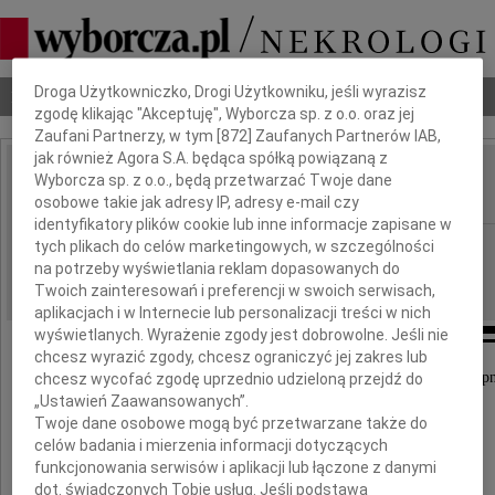
Dbamy o Twoją prywatność
Droga Użytkowniczko, Drogi Użytkowniku, jeśli wyrazisz
Nekrologi
Odeszli
Poradnik pogrzebowy
zgodę klikając "Akceptuję", Wyborcza sp. z o.o. oraz jej
Zaufani Partnerzy, w tym [
872
] Zaufanych Partnerów IAB,
jak również Agora S.A. będąca spółką powiązaną z
Barbara Grabowska
Wyborcza sp. z o.o., będą przetwarzać Twoje dane
IMIĘ I NAZWISKO:
osobowe takie jak adresy IP, adresy e-mail czy
identyfikatory plików cookie lub inne informacje zapisane w
Bydgoszcz
tych plikach do celów marketingowych, w szczególności
REGION:
na potrzeby wyświetlania reklam dopasowanych do
01.09.2014
DATA EMISJI:
Twoich zainteresowań i preferencji w swoich serwisach,
aplikacjach i w Internecie lub personalizacji treści w nich
wyświetlanych. Wyrażenie zgody jest dobrowolne. Jeśli nie
chcesz wyrazić zgody, chcesz ograniczyć jej zakres lub
Z wielkim bólem zawiadamiamy, że dnia 26 sierpn
chcesz wycofać zgodę uprzednio udzieloną przejdź do
zmarła nasza Koleżanka i Przyjaciółka
„Ustawień Zaawansowanych”.
Twoje dane osobowe mogą być przetwarzane także do
celów badania i mierzenia informacji dotyczących
Basia Grabowska
funkcjonowania serwisów i aplikacji lub łączone z danymi
dot. świadczonych Tobie usług. Jeśli podstawą