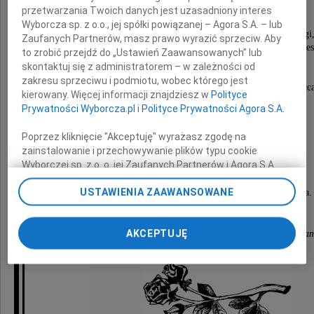
przetwarzania Twoich danych jest uzasadniony interes
Wyborcza sp. z o.o., jej spółki powiązanej – Agora S.A. – lub
Zgasłaś nam jak świecy płomyk bez buntu, bez słowa skargi
Zaufanych Partnerów, masz prawo wyrazić sprzeciw. Aby
Samotna w tej ostatniej drodze i tylko smutek boles
to zrobić przejdź do „Ustawień Zaawansowanych” lub
i pamięć żywa o Tobie w nas pozostanie,
skontaktuj się z administratorem – w zależności od
bo zawsze myślami będziemy przy Tobie.
zakresu sprzeciwu i podmiotu, wobec którego jest
Twój uśmiech na zawsze pozostanie w naszych serc
kierowany. Więcej informacji znajdziesz w
Polityce
Prywatności Wyborcza.pl
i
Polityce Prywatności Agora S.A.
Prosimy
Poprzez kliknięcie "Akceptuję" wyrażasz zgodę na
zainstalowanie i przechowywanie plików typu cookie
Rodzinę
Wyborczej sp. z o. o. jej Zaufanych Partnerów i Agora S.A.
na Twoim urządzeniu końcowym. Możesz też w każdej
USTAWIENIA ZAAWANSOWANE
o przyjęcie najgłębszych wyrazów współczucia.
chwili zmienić swoje preferencje dot. plików cookie,
ponownie wywołując narzędzie do zarządzania Twoimi
preferencjami dot. przetwarzania danych poprzez
AKCEPTUJĘ
Zarząd firmy Uni-Car Dwa wraz z Koleżankami i Kolegam
odnośnik „Ustawienia prywatności” w stopce serwisu i
przechodząc do sekcji „Ustawienia zaawansowane”.
Zmiana ustawień plików cookie możliwa jest także za
pomocą ustawień przeglądarki.
My, nasi Zaufani Partnerzy i Agora S.A. możemy