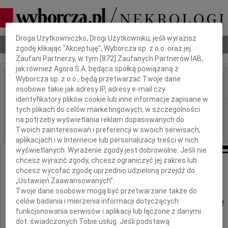
Dbamy o Twoją prywatność
Droga Użytkowniczko, Drogi Użytkowniku, jeśli wyrazisz
Nekrologi
Odeszli
Poradnik pogrzebowy
zgodę klikając "Akceptuję", Wyborcza sp. z o.o. oraz jej
Zaufani Partnerzy, w tym [
872
] Zaufanych Partnerów IAB,
jak również Agora S.A. będąca spółką powiązaną z
Wyborcza sp. z o.o., będą przetwarzać Twoje dane
osobowe takie jak adresy IP, adresy e-mail czy
IMIĘ I NAZWISKO:
identyfikatory plików cookie lub inne informacje zapisane w
Płock
tych plikach do celów marketingowych, w szczególności
REGION:
na potrzeby wyświetlania reklam dopasowanych do
10.06.2009
DATA EMISJI:
Twoich zainteresowań i preferencji w swoich serwisach,
aplikacjach i w Internecie lub personalizacji treści w nich
wyświetlanych. Wyrażenie zgody jest dobrowolne. Jeśli nie
chcesz wyrazić zgody, chcesz ograniczyć jej zakres lub
chcesz wycofać zgodę uprzednio udzieloną przejdź do
Drogiemu Koledze
„Ustawień Zaawansowanych”.
Twoje dane osobowe mogą być przetwarzane także do
Januszowi Dzięgielewskiemu
celów badania i mierzenia informacji dotyczących
funkcjonowania serwisów i aplikacji lub łączone z danymi
dot. świadczonych Tobie usług. Jeśli podstawą
oraz