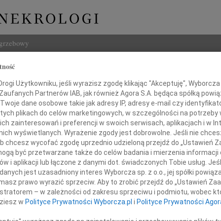
ogrzebowy
tność
Szukaj
odziejowska
Imię i na
ogi Użytkowniku, jeśli wyrazisz zgodę klikając "Akceptuję", Wyborcza sp
 Zaufanych Partnerów IAB, jak również Agora S.A. będąca spółką powi
Twoje dane osobowe takie jak adresy IP, adresy e-mail czy identyfikato
 tych plikach do celów marketingowych, w szczególności na potrzeby 
 zainteresowań i preferencji w swoich serwisach, aplikacjach i w Int
w nich wyświetlanych. Wyrażenie zgody jest dobrowolne. Jeśli nie chce
INNE NE
 lub chcesz wycofać zgodę uprzednio udzieloną przejdź do „Ustawień
Tadeu
gą być przetwarzane także do celów badania i mierzenia informacji
Z ogr
w i aplikacji lub łączone z danymi dot. świadczonych Tobie usług. Jeś
Krys
nia 2014 roku, przeżywszy 93 lata,
nych jest uzasadniony interes Wyborcza sp. z o.o., jej spółki powiąza
Z głę
nas kochana Mama, Babcia i Prababcia
masz prawo wyrazić sprzeciw. Aby to zrobić przejdź do „Ustawień Z
Kryst
istratorem – w zależności od zakresu sprzeciwu i podmiotu, wobec któ
"Pan 
dziesz w
Polityce Prywatności Wyborcza.pl
i
Polityce Prywatności Agor
Zbign
W dni