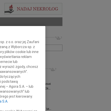
 nekrologów i wspomnień
zwisko lub numer ogłoszenia:
. z o.o. oraz jej Zaufani
ązaną z Wyborcza sp. z
ry plików cookie lub inne
+ szukanie zaawansowane
wyświetlania reklam
ernecie lub
sz wyrazić zgody, chcesz
KROLOGI
 Zaawansowanych”.
sz Kotłowski
05.08.2026
Poznań
 dotyczących
omnym żalem i bólem w sercu...
li podstawą
tyna Kowandy
wiek: 93
03.08.2026
Poznań
nej – Agora S.A. – lub
bokim żalem zawiadamiamy, że w dniu 28...
aawansowanych” lub
yna Janowicz
24.07.2026
Poznań
rego jest kierowany.
jest Pasterzem moim, niczego mi nie...
a S.A.
iew Zygmunt
15.07.2026
Poznań
u 9 lipca 2026 roku, zmarł w wieku 87 lat...