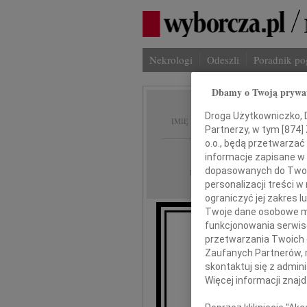
Nekrologi
Odeszli
Poradnik p
Dbamy o Twoją prywa
Ewa Mł
Droga Użytkowniczko, Dr
IMIĘ I NAZWISKO:
Partnerzy, w tym [
874
]
o.o., będą przetwarzać 
Poznań
REGION:
informacje zapisane w
22.08.2014
dopasowanych do Twoich
DATA EMISJI:
personalizacji treści 
ograniczyć jej zakres
Twoje dane osobowe mo
funkcjonowania serwisó
19 sierp
przetwarzania Twoich da
odeszła od 
Zaufanych Partnerów, 
skontaktuj się z admin
Więcej informacji znaj