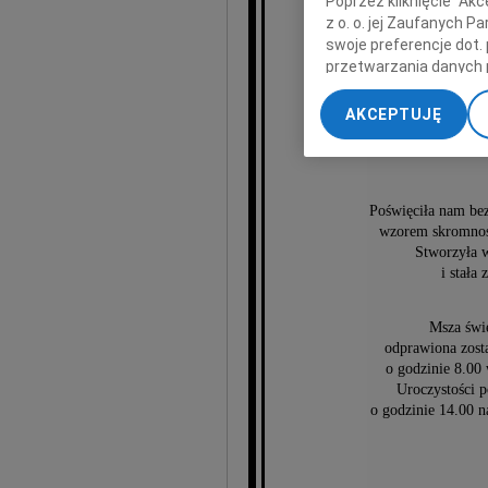
Poprzez kliknięcie "Ak
z o. o. jej Zaufanych 
swoje preferencje dot.
przetwarzania danych 
Ewa
„Ustawienia zaawansow
AKCEPTUJĘ
My, nasi Zaufani Part
dokładnych danych geol
Przechowywanie informa
treści, badnie odbiorcó
Poświęciła nam bez
wzorem skromnośc
Stworzyła 
i stała
Msza świ
odprawiona zost
o godzinie 8.00 
Uroczystości 
o godzinie 14.00 n