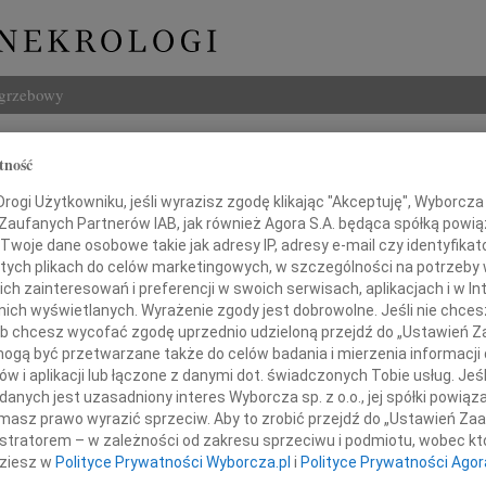
ogrzebowy
Szukaj
tność
 Karaś
Imię i na
ogi Użytkowniku, jeśli wyrazisz zgodę klikając "Akceptuję", Wyborcza sp
 Zaufanych Partnerów IAB, jak również Agora S.A. będąca spółką powi
Twoje dane osobowe takie jak adresy IP, adresy e-mail czy identyfikato
 tych plikach do celów marketingowych, w szczególności na potrzeby 
 zainteresowań i preferencji w swoich serwisach, aplikacjach i w Int
INNE NE
w nich wyświetlanych. Wyrażenie zgody jest dobrowolne. Jeśli nie chce
06.0
 lub chcesz wycofać zgodę uprzednio udzieloną przejdź do „Ustawień
Annie
gą być przetwarzane także do celów badania i mierzenia informacji
06.0
w i aplikacji lub łączone z danymi dot. świadczonych Tobie usług. Jeś
wiek odchodzi, pamięć zostaje
Sędzi
nych jest uzasadniony interes Wyborcza sp. z o.o., jej spółki powiąza
Zdzis
masz prawo wyrazić sprzeciw. Aby to zrobić przejdź do „Ustawień Z
Z ogr
14 roku niespodziewanie odszedł od Nas
istratorem – w zależności od zakresu sprzeciwu i podmiotu, wobec któ
Danu
dziesz w
Polityce Prywatności Wyborcza.pl
i
Polityce Prywatności Agor
Z ogr