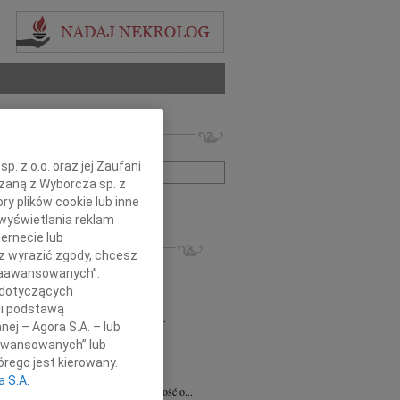
 nekrologów i wspomnień
zwisko lub numer ogłoszenia:
. z o.o. oraz jej Zaufani
ązaną z Wyborcza sp. z
ry plików cookie lub inne
+ szukanie zaawansowane
wyświetlania reklam
ernecie lub
KROLOGI
sz wyrazić zgody, chcesz
8.2026
Radom
 Zaawansowanych”.
 Ciskowskiej wyrazy najgłębszego...
 dotyczących
8.2026
Radom
li podstawą
emu Marcinowi Kobylskiemu wyrazy...
nej – Agora S.A. – lub
ław Maszkiewicz
29.07.2026
Radom
aawansowanych” lub
omnym smutkiem i żalem przyjąłem...
rego jest kierowany.
ta Grabowska
07.07.2026
Radom
a S.A.
omnym smutkiem przyjęliśmy wiadomość o...