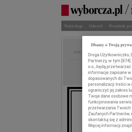
Nekrologi
Odeszli
Poradnik p
Dbamy o Twoją prywa
Bohdan
IMIĘ I NAZWISKO:
Droga Użytkowniczko, Dr
Partnerzy, w tym [
874
]
Radom
REGION:
o.o., będą przetwarzać 
informacje zapisane w
22.08.2014
DATA EMISJI:
dopasowanych do Twoich
personalizacji treści 
ograniczyć jej zakres
Twoje dane osobowe mo
funkcjonowania serwisó
Czło
przetwarzania Twoich da
Zaufanych Partnerów, 
18 sierpnia 20
skontaktuj się z admin
Więcej informacji znaj