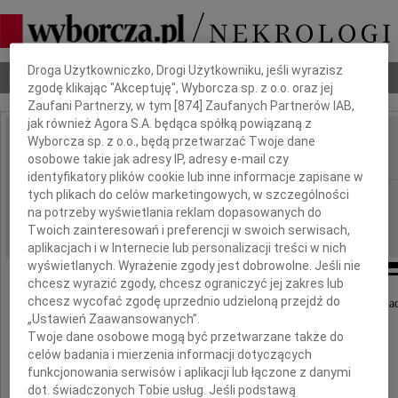
Dbamy o Twoją prywatność
Droga Użytkowniczko, Drogi Użytkowniku, jeśli wyrazisz
Nekrologi
Odeszli
Poradnik pogrzebowy
zgodę klikając "Akceptuję", Wyborcza sp. z o.o. oraz jej
Zaufani Partnerzy, w tym [
874
] Zaufanych Partnerów IAB,
jak również Agora S.A. będąca spółką powiązaną z
Wyborcza sp. z o.o., będą przetwarzać Twoje dane
Anna Plewińska
IMIĘ I NAZWISKO:
osobowe takie jak adresy IP, adresy e-mail czy
identyfikatory plików cookie lub inne informacje zapisane w
tych plikach do celów marketingowych, w szczególności
Katowice, Wrocław, Gdańsk
REGION:
na potrzeby wyświetlania reklam dopasowanych do
22.08.2014
DATA EMISJI:
Twoich zainteresowań i preferencji w swoich serwisach,
aplikacjach i w Internecie lub personalizacji treści w nich
wyświetlanych. Wyrażenie zgody jest dobrowolne. Jeśli nie
chcesz wyrazić zgody, chcesz ograniczyć jej zakres lub
chcesz wycofać zgodę uprzednio udzieloną przejdź do
Z ogromnym żalem żegnamy dzisiaj naszego Przyjac
„Ustawień Zaawansowanych”.
Twoje dane osobowe mogą być przetwarzane także do
Anię Plewińską
celów badania i mierzenia informacji dotyczących
funkcjonowania serwisów i aplikacji lub łączone z danymi
dot. świadczonych Tobie usług. Jeśli podstawą