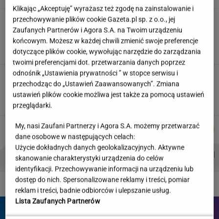
Klikając „Akceptuję” wyrażasz też zgodę na zainstalowanie i
przechowywanie plików cookie Gazeta.pl sp. z o.o., jej
"Wymieniłam mojego byłego na
jego wujka milionera". Tak wciągają
Zaufanych Partnerów i Agora S.A. na Twoim urządzeniu
mikrodramy
końcowym. Możesz w każdej chwili zmienić swoje preferencje
dotyczące plików cookie, wywołując narzędzie do zarządzania
SUBSKRYPCJA
twoimi preferencjami dot. przetwarzania danych poprzez
odnośnik „Ustawienia prywatności ” w stopce serwisu i
Wystarczy jedno spojrzenie i już wiadomo. Po
przechodząc do „Ustawień Zaawansowanych”. Zmiana
tym poznasz turystę we Włoszech
ustawień plików cookie możliwa jest także za pomocą ustawień
przeglądarki.
MICHAŁ
ŁUKASZ
DANIEL
JAKUB
My, nasi Zaufani Partnerzy i Agora S.A. możemy przetwarzać
Autorzy:
TRELA
JACHIMIAK
MAIKOWSKI
BALCERSKI
dane osobowe w następujących celach:
Użycie dokładnych danych geolokalizacyjnych. Aktywne
PROBLEMY POLSKICH SIATKARZY
ZNAK Z '30'
WISŁAWA SZYMBORSKA
skanowanie charakterystyki urządzenia do celów
identyfikacji. Przechowywanie informacji na urządzeniu lub
dostęp do nich. Spersonalizowane reklamy i treści, pomiar
DZIEJE SIĘ!
reklam i treści, badnie odbiorców i ulepszanie usług.
Lista Zaufanych Partnerów