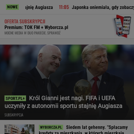
ę Augiasza
Japonka oniemiała, gdy zobaczyła to w polskim sk
NOWE
OFERTA SUBSKRYPCJI
Premium: TOK FM + Wyborcza.pl
MOCNE MEDIA W DUO PAKIECIE. SPRAWDŹ
Król Gianni jest nagi. FIFA i UEFA
uczyniły z autonomii sportu stajnię Augiasza
SUBSKRYPCJA
Siedem lat gehenny. "Spłacamy
kredyty za mieszkania, w których mieszkają