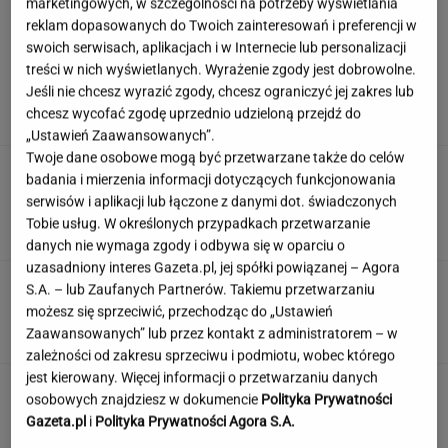
marketingowych, w szczególności na potrzeby wyświetlania
reklam dopasowanych do Twoich zainteresowań i preferencji w
swoich serwisach, aplikacjach i w Internecie lub personalizacji
Nowy sojusz na Bliskim Wschodzie. Chcą być
treści w nich wyświetlanych. Wyrażenie zgody jest dobrowolne.
jak NATO
Jeśli nie chcesz wyrazić zgody, chcesz ograniczyć jej zakres lub
chcesz wycofać zgodę uprzednio udzieloną przejdź do
„Ustawień Zaawansowanych”.
Twoje dane osobowe mogą być przetwarzane także do celów
Zamówili produkty za pół
badania i mierzenia informacji dotyczących funkcjonowania
miliona. Ekspert ocenia składniki, które trafią
serwisów i aplikacji lub łączone z danymi dot. świadczonych
do kuchni prezydenta
Tobie usług. W określonych przypadkach przetwarzanie
ALEKSANDRA PIETROW
danych nie wymaga zgody i odbywa się w oparciu o
uzasadniony interes Gazeta.pl, jej spółki powiązanej – Agora
Quiz czytelniczy. Te tytuły powinien znać
S.A. – lub Zaufanych Partnerów. Takiemu przetwarzaniu
każdy wykształcony człowiek!
możesz się sprzeciwić, przechodząc do „Ustawień
Zaawansowanych” lub przez kontakt z administratorem – w
zależności od zakresu sprzeciwu i podmiotu, wobec którego
jest kierowany. Więcej informacji o przetwarzaniu danych
Jeden wakacyjny nawyk może mieć
osobowych znajdziesz w dokumencie
Polityka Prywatności
nieprzyjemne konsekwencje. Też tak robisz?
Gazeta.pl
i
Polityka Prywatności Agora S.A.
MATERIAŁ PROMOCYJNY