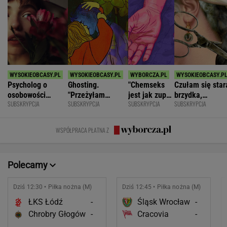
Psycholog o
Ghosting.
"Chemseks
Czułam się star
osobowości
"Przeżyłam
jest jak zupa.
brzydka,
SUBSKRYPCJA
SUBSKRYPCJA
SUBSKRYPCJA
SUBSKRYPCJA
narcystycznej:
najpiękniejszy
Nażresz się,
niepotrzebna.
Albo król świata,
weekend. Zaliczył
za chwilę
Mąż zostawił
albo do niczego
mnie i znikł"
znów jesteś
mnie dla młods
WSPÓŁPRACA PŁATNA Z
głodny"
Polecamy
Dziś 12:30 • Piłka nożna (M)
Dziś 12:45 • Piłka nożna (M)
ŁKS Łódź
-
Śląsk Wrocław
-
Chrobry Głogów
-
Cracovia
-