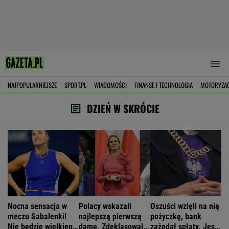
NAJPOPULARNIEJSZE
SPORT.PL
WIADOMOŚCI
FINANSE I TECHNOLOGIA
MOTORYZA
DZIEŃ W SKRÓCIE
Nocna sensacja w
Polacy wskazali
Oszuści wzięli na nią
meczu Sabalenki!
najlepszą pierwszą
pożyczkę, bank
Nie będzie wielkiego
damę. Zdeklasowała
zażądał spłaty. Jest