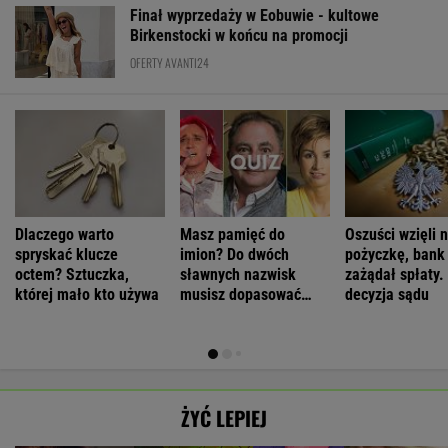
Finał wyprzedaży w Eobuwie - kultowe
Birkenstocki w końcu na promocji
OFERTY AVANTI24
Dlaczego warto
Masz pamięć do
Oszuści wzięli n
spryskać klucze
imion? Do dwóch
pożyczkę, bank
octem? Sztuczka,
sławnych nazwisk
zażądał spłaty.
której mało kto używa
musisz dopasować
decyzja sądu
trzecie
ŻYĆ LEPIEJ