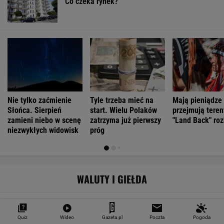
Co czeka rynek?
Nie tylko zaćmienie
Tyle trzeba mieć na
Mają pieniądze 
Słońca. Sierpień
start. Wielu Polaków
przejmują teren
zamieni niebo w scenę
zatrzyma już pierwszy
"Land Back" roz
niezwykłych widowisk
próg
WALUTY I GIEŁDA
EUR
USD
CHF
GBP
WIG
4,2983
3,7187
4,6027
5,0166
151 782,92
Quiz
Wideo
Gazeta.pl
Poczta
Pogoda