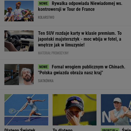
Rywalka odpowiada Niewiadomej ws.
kontrowersji w Tour de France
KOLARSTWO
Ten SUV rozdaje karty w klasie premium. To
japoński majstersztyk - moc wbija w fotel, a
wnętrze jak w limuzynie!
MATERIAŁ PROMOCYJNY
Fornal wrogiem publicznym w Chinach.
"Polska gwiazda obraża nasz kraj"
SIATKÓWKA
Dlatego Świątek
To dlatego
Świą