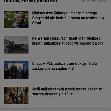
ZROZUM, POZNAJ, ODKRYWAJ
SEKCJA Z SUBSKRYPCJĄ
Ministerstwo Kultury tłumaczy, dlaczego
Olbrychski nie będzie jurorem na festiwalu w
Gdyni
Na Warmii i Mazurach spadł grad wielkości
pięści. Kilkadziesiąt osób wyłowiono z wody
Chaos w PZŁ, walczą dwie frakcje. Sidła
zastawione za rządów PiS
Jeśli unikniesz tych trzech rzeczy, opóźnisz
starczą demencję o 13 lat