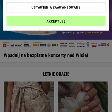
USTAWIENIA ZAAWANSOWANE
AKCEPTUJĘ
Wpadnij na bezpłatne koncerty nad Wisłą!
LETNIE OKAZJE