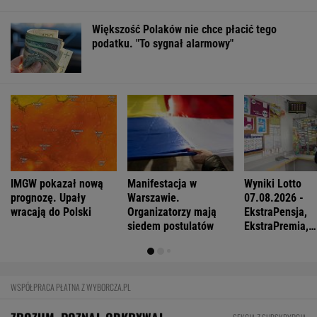
Większość Polaków nie chce płacić tego
podatku. "To sygnał alarmowy"
IMGW pokazał nową
Manifestacja w
Wyniki Lotto
prognozę. Upały
Warszawie.
07.08.2026 -
wracają do Polski
Organizatorzy mają
EkstraPensja,
siedem postulatów
EkstraPremia,
EuroJackpot, K
MiniLotto, Mult
WSPÓŁPRACA PŁATNA Z WYBORCZA.PL