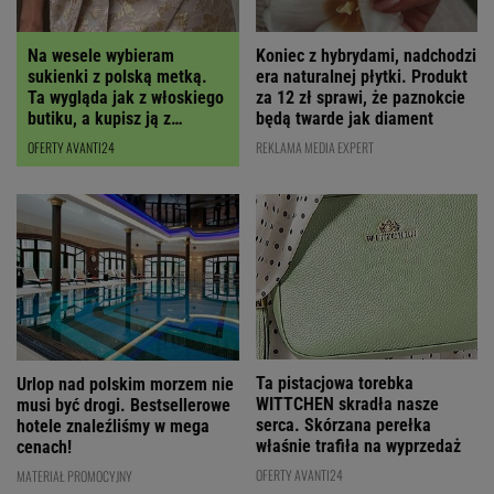
Koniec z hybrydami, nadchodzi
Na wesele wybieram
era naturalnej płytki. Produkt
sukienki z polską metką.
za 12 zł sprawi, że paznokcie
Ta wygląda jak z włoskiego
będą twarde jak diament
butiku, a kupisz ją z
RABATEM
REKLAMA MEDIA EXPERT
OFERTY AVANTI24
Ta pistacjowa torebka
Urlop nad polskim morzem nie
WITTCHEN skradła nasze
musi być drogi. Bestsellerowe
serca. Skórzana perełka
hotele znaleźliśmy w mega
właśnie trafiła na wyprzedaż
cenach!
OFERTY AVANTI24
MATERIAŁ PROMOCYJNY