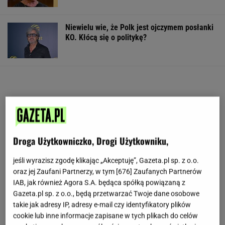
Niewielu wie, że Polk jest ojczymem posłanki
KO. Kłócą się o politykę?
Droga Użytkowniczko, Drogi Użytkowniku,
jeśli wyrazisz zgodę klikając „Akceptuję”, Gazeta.pl sp. z o.o.
oraz jej Zaufani Partnerzy, w tym [
676
] Zaufanych Partnerów
IAB, jak również Agora S.A. będąca spółką powiązaną z
Gazeta.pl sp. z o.o., będą przetwarzać Twoje dane osobowe
takie jak adresy IP, adresy e-mail czy identyfikatory plików
cookie lub inne informacje zapisane w tych plikach do celów