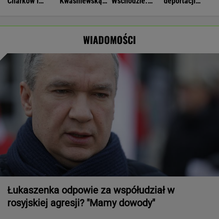
Charków i
Kwaśniewską
Wschodzie.
deportacji
Odessę. Zginęły
najlepszą
Stworzyli swój
Ukraińców:
dwie osoby
pierwszą damą
art. 5
Absolutny
populizm
WIADOMOŚCI
Łukaszenka odpowie za współudział w
rosyjskiej agresji? "Mamy dowody"