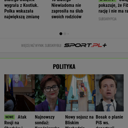
wygrała z Kostiuk.
Niewiadoma nie
pokazuje, że F
Polka wskazała
zaprosiła na ślub
rację i nie ma ra
największą zmianę
swoich rodziców
SUBSKRYPCJA
WIĘCEJ NIŻ WYNIK. SUBSKRYBUJ
POLITYKA
Atak
Najnowszy
Nowy sojusz na
Bosak o planie
Rosji na
sondaż:
Bliskim
PiS ws.