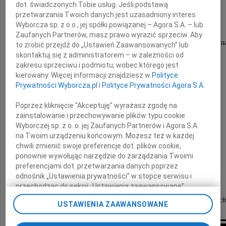
dot. świadczonych Tobie usług. Jeśli podstawą
przetwarzania Twoich danych jest uzasadniony interes
Wyborcza sp. z o.o., jej spółki powiązanej – Agora S.A. – lub
Głównego Księgowego
Zaufanych Partnerów, masz prawo wyrazić sprzeciw. Aby
Oczyszczalni Ścieków "WARTA" Spółka Akcyjn
to zrobić przejdź do „Ustawień Zaawansowanych” lub
skontaktuj się z administratorem – w zależności od
zakresu sprzeciwu i podmiotu, wobec którego jest
kierowany. Więcej informacji znajdziesz w
Polityce
Łącząc się w bólu
Prywatności Wyborcza.pl
i
Polityce Prywatności Agora S.A.
z
Rodziną
Poprzez kliknięcie "Akceptuję" wyrażasz zgodę na
zainstalowanie i przechowywanie plików typu cookie
Wyborczej sp. z o. o. jej Zaufanych Partnerów i Agora S.A.
na Twoim urządzeniu końcowym. Możesz też w każdej
składamy wyrazy głębokiego współczucia
chwili zmienić swoje preferencje dot. plików cookie,
ponownie wywołując narzędzie do zarządzania Twoimi
preferencjami dot. przetwarzania danych poprzez
Zarząd i pracownicy
odnośnik „Ustawienia prywatności” w stopce serwisu i
Przedsiębiorstwa Wodociągów i Kanalizacji
przechodząc do sekcji „Ustawienia zaawansowane”.
Zmiana ustawień plików cookie możliwa jest także za
Okręgu Częstochowskiego Spółka Akcyjna w Częstoc
USTAWIENIA ZAAWANSOWANE
pomocą ustawień przeglądarki.