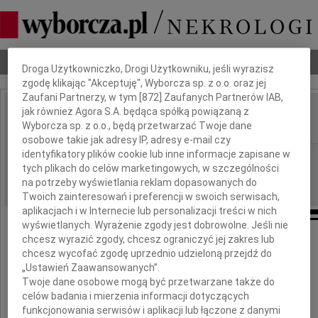
Dbamy o Twoją prywatność
Nekrologi
Odeszli
Poradnik pogrzebowy
Droga Użytkowniczko, Drogi Użytkowniku, jeśli wyrazisz
zgodę klikając "Akceptuję", Wyborcza sp. z o.o. oraz jej
Zaufani Partnerzy, w tym [
872
] Zaufanych Partnerów IAB,
jak również Agora S.A. będąca spółką powiązaną z
Andrzej Niestroj
IMIĘ I NAZWISKO:
Wyborcza sp. z o.o., będą przetwarzać Twoje dane
osobowe takie jak adresy IP, adresy e-mail czy
identyfikatory plików cookie lub inne informacje zapisane w
Częstochowa
REGION:
tych plikach do celów marketingowych, w szczególności
18.08.2014
DATA EMISJI:
na potrzeby wyświetlania reklam dopasowanych do
Twoich zainteresowań i preferencji w swoich serwisach,
aplikacjach i w Internecie lub personalizacji treści w nich
wyświetlanych. Wyrażenie zgody jest dobrowolne. Jeśli nie
chcesz wyrazić zgody, chcesz ograniczyć jej zakres lub
Z głębokim żalem żegnamy
chcesz wycofać zgodę uprzednio udzieloną przejdź do
„Ustawień Zaawansowanych”.
Pana
Twoje dane osobowe mogą być przetwarzane także do
celów badania i mierzenia informacji dotyczących
Andrzeja Niestroja
funkcjonowania serwisów i aplikacji lub łączone z danymi