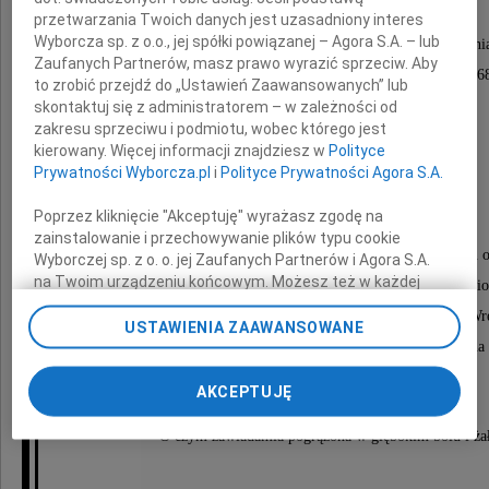
przetwarzania Twoich danych jest uzasadniony interes
Wyborcza sp. z o.o., jej spółki powiązanej – Agora S.A. – lub
Z głębokim smutkiem i żalem zawiadamiamy, że 12 sierpni
Zaufanych Partnerów, masz prawo wyrazić sprzeciw. Aby
opatrzony świętymi sakramentami zmarł w wieku 68
to zrobić przejdź do „Ustawień Zaawansowanych” lub
skontaktuj się z administratorem – w zależności od
zakresu sprzeciwu i podmiotu, wobec którego jest
kierowany. Więcej informacji znajdziesz w
Polityce
Prywatności Wyborcza.pl
i
Polityce Prywatności Agora S.A.
Marian Wtorkowski
Poprzez kliknięcie "Akceptuję" wyrażasz zgodę na
zainstalowanie i przechowywanie plików typu cookie
Wystawienie trumny z ciałem nastąpi 16 sierpnia 2014 roku 
Wyborczej sp. z o. o. jej Zaufanych Partnerów i Agora S.A.
na Twoim urządzeniu końcowym. Możesz też w każdej
w kaplicy przy kościele parafialnym. Msza święta odprawio
chwili zmienić swoje preferencje dot. plików cookie,
o godz. 15.00 w kościele pw. św. Piotra i Pawła - ul. Wr
ponownie wywołując narzędzie do zarządzania Twoimi
USTAWIENIA ZAAWANSOWANE
preferencjami dot. przetwarzania danych poprzez
Po mszy św. nastąpi złożenie trumny z ciałem w grobie na
odnośnik „Ustawienia prywatności” w stopce serwisu i
Kule - podjazd główna brama.
przechodząc do sekcji „Ustawienia zaawansowane”.
AKCEPTUJĘ
Zmiana ustawień plików cookie możliwa jest także za
pomocą ustawień przeglądarki.
O czym zawiadamia pogrążona w głębokim bólu i ża
My, nasi Zaufani Partnerzy i Agora S.A. możemy