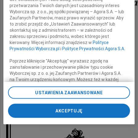
Eugeniusza Sołowieja
przetwarzania Twoich danych jest uzasadniony interes
Wyborcza sp. z o.o., jej spółki powiązanej – Agora S.A. – lub
Zaufanych Partnerów, masz prawo wyrazić sprzeciw. Aby
byłego radnego i działacza społecznego.
to zrobić przejdź do „Ustawień Zaawansowanych” lub
skontaktuj się z administratorem – w zależności od
zakresu sprzeciwu i podmiotu, wobec którego jest
kierowany. Więcej informacji znajdziesz w
Polityce
Prywatności Wyborcza.pl
i
Polityce Prywatności Agora S.A.
Szczere wyrazy współczucia
Poprzez kliknięcie "Akceptuję" wyrażasz zgodę na
zainstalowanie i przechowywanie plików typu cookie
Rodzinie Zmarłego
Wyborczej sp. z o. o. jej Zaufanych Partnerów i Agora S.A.
na Twoim urządzeniu końcowym. Możesz też w każdej
chwili zmienić swoje preferencje dot. plików cookie,
ponownie wywołując narzędzie do zarządzania Twoimi
składają
USTAWIENIA ZAAWANSOWANE
preferencjami dot. przetwarzania danych poprzez
odnośnik „Ustawienia prywatności” w stopce serwisu i
Wójt Gminy z pracownikami Urzędu Gminy
przechodząc do sekcji „Ustawienia zaawansowane”.
AKCEPTUJĘ
Zmiana ustawień plików cookie możliwa jest także za
Radni i Sołtysi Gminy Rewal
pomocą ustawień przeglądarki.
My, nasi Zaufani Partnerzy i Agora S.A. możemy