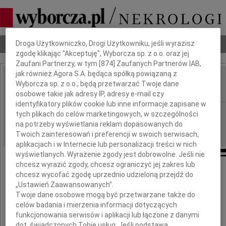
Dbamy o Twoją prywatność
Nekrologi
Odeszli
Poradnik pogrzebowy
Droga Użytkowniczko, Drogi Użytkowniku, jeśli wyrazisz
zgodę klikając "Akceptuję", Wyborcza sp. z o.o. oraz jej
Zaufani Partnerzy, w tym [
874
] Zaufanych Partnerów IAB,
jak również Agora S.A. będąca spółką powiązaną z
Eugeniusz Sołowiej
Wyborcza sp. z o.o., będą przetwarzać Twoje dane
IMIĘ I NAZWISKO:
osobowe takie jak adresy IP, adresy e-mail czy
identyfikatory plików cookie lub inne informacje zapisane w
Szczecin
REGION:
tych plikach do celów marketingowych, w szczególności
na potrzeby wyświetlania reklam dopasowanych do
12.08.2014
DATA EMISJI:
Twoich zainteresowań i preferencji w swoich serwisach,
aplikacjach i w Internecie lub personalizacji treści w nich
wyświetlanych. Wyrażenie zgody jest dobrowolne. Jeśli nie
chcesz wyrazić zgody, chcesz ograniczyć jej zakres lub
chcesz wycofać zgodę uprzednio udzieloną przejdź do
Z żalem przyjęliśmy wiadomość o śmierci
„Ustawień Zaawansowanych”.
wyjątkowego Człowieka
Twoje dane osobowe mogą być przetwarzane także do
celów badania i mierzenia informacji dotyczących
funkcjonowania serwisów i aplikacji lub łączone z danymi
dot. świadczonych Tobie usług. Jeśli podstawą