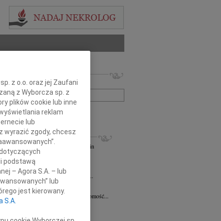
 nekrologów i wspomnień
. z o.o. oraz jej Zaufani
zwisko lub numer ogłoszenia:
ązaną z Wyborcza sp. z
ry plików cookie lub inne
wyświetlania reklam
+ szukanie zaawansowane
ernecie lub
sz wyrazić zgody, chcesz
KROLOGI
 Zaawansowanych”.
andra Szpaczyńska
29.07.2026
Szczecin
 dotyczących
lkim smutkiem i żalem przyjąłem...
li podstawą
7.2026
Szczecin
nej – Agora S.A. – lub
mec. Joannie Martyniuk-Plasze wyrazy...
aawansowanych” lub
rd Ciupak
08.07.2026
Szczecin
rego jest kierowany.
lkim smutkiem i żalem przyjąłem wiadomość...
a S.A.
sław Pietrzak
25.06.2026
Szczecin
lkim smutkiem i żalem przyjąłem...
ypu cookie Wyborczej sp.