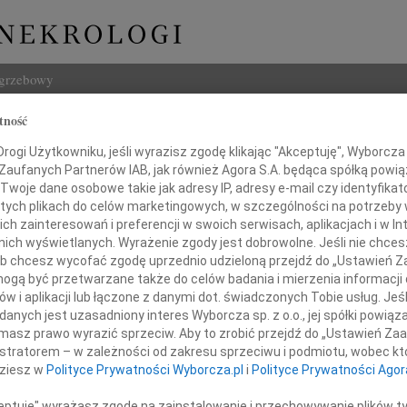
ogrzebowy
tność
Szukaj
ogi Użytkowniku, jeśli wyrazisz zgodę klikając "Akceptuję", Wyborcza sp
Imię i na
 Zaufanych Partnerów IAB, jak również Agora S.A. będąca spółką powi
Twoje dane osobowe takie jak adresy IP, adresy e-mail czy identyfikato
 tych plikach do celów marketingowych, w szczególności na potrzeby 
 zainteresowań i preferencji w swoich serwisach, aplikacjach i w Int
w nich wyświetlanych. Wyrażenie zgody jest dobrowolne. Jeśli nie chce
INNE NE
 lub chcesz wycofać zgodę uprzednio udzieloną przejdź do „Ustawień
Aleks
gą być przetwarzane także do celów badania i mierzenia informacji
Z wie
w i aplikacji lub łączone z danymi dot. świadczonych Tobie usług. Jeś
azy głębokiego współczucia
23.0
nych jest uzasadniony interes Wyborcza sp. z o.o., jej spółki powiąza
po stracie
Pani 
masz prawo wyrazić sprzeciw. Aby to zrobić przejdź do „Ustawień Z
Edwa
Ojca
istratorem – w zależności od zakresu sprzeciwu i podmiotu, wobec któ
Z wie
dziesz w
Polityce Prywatności Wyborcza.pl
i
Polityce Prywatności Agor
Stani
Z wie
Panu
ceptuję" wyrażasz zgodę na zainstalowanie i przechowywanie plików t