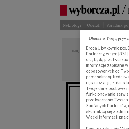
Nekrologi
Odeszli
Poradnik p
Dbamy o Twoją prywa
Droga Użytkowniczko, Dr
IMIĘ I NAZWISKO:
Partnerzy, w tym [
874
]
o.o., będą przetwarzać 
Szczecin
REGION:
informacje zapisane w
09.08.2014
DATA EMISJI:
dopasowanych do Twoich
personalizacji treści 
ograniczyć jej zakres
Twoje dane osobowe mo
funkcjonowania serwisó
Wyr
przetwarzania Twoich da
Zaufanych Partnerów, 
skontaktuj się z admin
Więcej informacji znaj
Poprzez kliknięcie "Ak