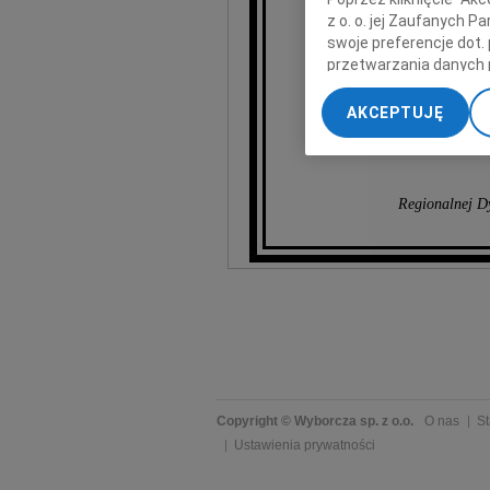
z o. o. jej Zaufanych 
M
swoje preferencje dot.
przetwarzania danych 
Generalnem
„Ustawienia zaawansow
AKCEPTUJĘ
My, nasi Zaufani Part
dokładnych danych geol
Przechowywanie informa
treści, badnie odbiorcó
Regionalnej Dy
Copyright © Wyborcza sp. z o.o.
O nas
St
Ustawienia prywatności