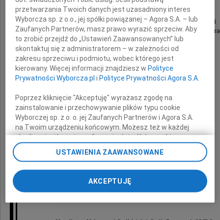
przetwarzania Twoich danych jest uzasadniony interes
Wyborcza sp. z o.o., jej spółki powiązanej – Agora S.A. – lub
Koleżankę, która pozostanie w naszej pamięci
Zaufanych Partnerów, masz prawo wyrazić sprzeciw. Aby
jako osoba całym sercem oddana wykonywanej pra
to zrobić przejdź do „Ustawień Zaawansowanych” lub
skontaktuj się z administratorem – w zależności od
zakresu sprzeciwu i podmiotu, wobec którego jest
Rodzinie, Bliskim
kierowany. Więcej informacji znajdziesz w
Polityce
Prywatności Wyborcza.pl
i
Polityce Prywatności Agora S.A.
Poprzez kliknięcie "Akceptuję" wyrażasz zgodę na
i
zainstalowanie i przechowywanie plików typu cookie
Współpracownikom
Wyborczej sp. z o. o. jej Zaufanych Partnerów i Agora S.A.
na Twoim urządzeniu końcowym. Możesz też w każdej
chwili zmienić swoje preferencje dot. plików cookie,
ponownie wywołując narzędzie do zarządzania Twoimi
składamy
USTAWIENIA ZAAWANSOWANE
preferencjami dot. przetwarzania danych poprzez
wyrazy głębokiego współczucia
odnośnik „Ustawienia prywatności” w stopce serwisu i
przechodząc do sekcji „Ustawienia zaawansowane”.
AKCEPTUJĘ
Zmiana ustawień plików cookie możliwa jest także za
pomocą ustawień przeglądarki.
Rada Nadzorcza, Zarząd i pracownicy
My, nasi Zaufani Partnerzy i Agora S.A. możemy