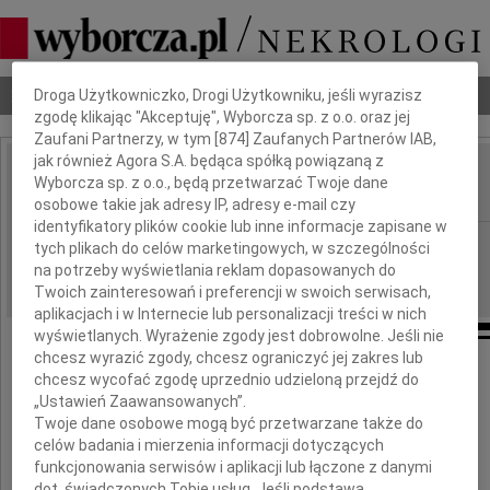
Dbamy o Twoją prywatność
Nekrologi
Odeszli
Poradnik pogrzebowy
Droga Użytkowniczko, Drogi Użytkowniku, jeśli wyrazisz
zgodę klikając "Akceptuję", Wyborcza sp. z o.o. oraz jej
Zaufani Partnerzy, w tym [
874
] Zaufanych Partnerów IAB,
jak również Agora S.A. będąca spółką powiązaną z
Małgorzata Boś
Wyborcza sp. z o.o., będą przetwarzać Twoje dane
IMIĘ I NAZWISKO:
osobowe takie jak adresy IP, adresy e-mail czy
identyfikatory plików cookie lub inne informacje zapisane w
Opole
REGION:
tych plikach do celów marketingowych, w szczególności
na potrzeby wyświetlania reklam dopasowanych do
09.08.2014
DATA EMISJI:
Twoich zainteresowań i preferencji w swoich serwisach,
aplikacjach i w Internecie lub personalizacji treści w nich
wyświetlanych. Wyrażenie zgody jest dobrowolne. Jeśli nie
chcesz wyrazić zgody, chcesz ograniczyć jej zakres lub
chcesz wycofać zgodę uprzednio udzieloną przejdź do
Z głębokim żalem i smutkiem żegnamy
„Ustawień Zaawansowanych”.
Twoje dane osobowe mogą być przetwarzane także do
celów badania i mierzenia informacji dotyczących
Małgorzatę Boś
funkcjonowania serwisów i aplikacji lub łączone z danymi
dot. świadczonych Tobie usług. Jeśli podstawą