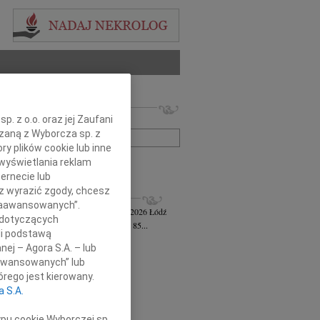
 nekrologów i wspomnień
. z o.o. oraz jej Zaufani
zwisko lub numer ogłoszenia:
ązaną z Wyborcza sp. z
ry plików cookie lub inne
wyświetlania reklam
+ szukanie zaawansowane
ernecie lub
sz wyrazić zgody, chcesz
KROLOGI
 Zaawansowanych”.
awa Jankiewicz-Ferszt
wiek: 85
23.07.2026
Łódź
 dotyczących
bokim żalem zawiadamiam, że w wieku 85...
li podstawą
ej Szereda
14.07.2026
Łódź
nej – Agora S.A. – lub
u 8 lipca 2026 roku odszedł od nas...
aawansowanych” lub
 Styczyński
28.05.2026
Łódź
rego jest kierowany.
bokim smutkiem i żalem przyjęliśmy...
a S.A.
sz Gwizdała
27.05.2026
Łódź
j mija dziesięć lat od dnia, kiedy...
ypu cookie Wyborczej sp.