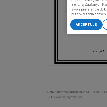
wy
z o. o. jej Zaufanych 
swoje preferencje dot.
przetwarzania danych 
„Ustawienia zaawansow
AKCEPTUJĘ
My, nasi Zaufani Part
dokładnych danych geol
Przechowywanie informa
treści, badnie odbiorcó
Zarząd Oś
Copyright © Wyborcza sp. z o.o.
O nas
St
Ustawienia prywatności