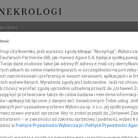
ogrzebowy
tność
Szukaj
ogi Użytkowniku, jeśli wyrazisz zgodę klikając "Akceptuję", Wyborcza sp
Imię i na
 Zaufanych Partnerów IAB, jak również Agora S.A. będąca spółką powi
Twoje dane osobowe takie jak adresy IP, adresy e-mail czy identyfikato
 tych plikach do celów marketingowych, w szczególności na potrzeby 
 zainteresowań i preferencji w swoich serwisach, aplikacjach i w Int
w nich wyświetlanych. Wyrażenie zgody jest dobrowolne. Jeśli nie chce
INNE NE
 lub chcesz wycofać zgodę uprzednio udzieloną przejdź do „Ustawień
Czesł
gą być przetwarzane także do celów badania i mierzenia informacji
Z głę
w i aplikacji lub łączone z danymi dot. świadczonych Tobie usług. Jeś
Andrz
nych jest uzasadniony interes Wyborcza sp. z o.o., jej spółki powiąza
sławowi i Radosławowi
W dni
masz prawo wyrazić sprzeciw. Aby to zrobić przejdź do „Ustawień Z
Marek
istratorem – w zależności od zakresu sprzeciwu i podmiotu, wobec któ
skim vel Grajewskim
Z głę
dziesz w
Polityce Prywatności Wyborcza.pl
i
Polityce Prywatności Agor
Barto
Dzisia
ceptuję" wyrażasz zgodę na zainstalowanie i przechowywanie plików t