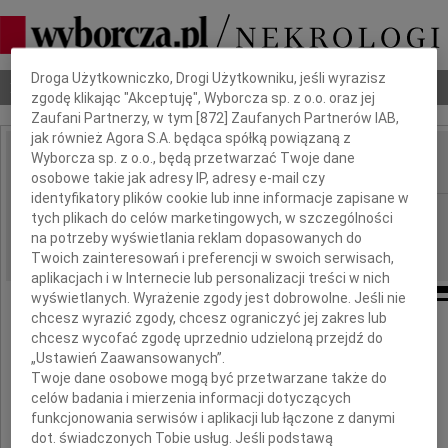
Dbamy o Twoją prywatność
Droga Użytkowniczko, Drogi Użytkowniku, jeśli wyrazisz
Nekrologi
Odeszli
Poradnik pogrzebowy
zgodę klikając "Akceptuję", Wyborcza sp. z o.o. oraz jej
Zaufani Partnerzy, w tym [
872
] Zaufanych Partnerów IAB,
jak również Agora S.A. będąca spółką powiązaną z
Wyborcza sp. z o.o., będą przetwarzać Twoje dane
IMIĘ I NAZWISKO:
osobowe takie jak adresy IP, adresy e-mail czy
identyfikatory plików cookie lub inne informacje zapisane w
Rzeszów
REGION:
tych plikach do celów marketingowych, w szczególności
na potrzeby wyświetlania reklam dopasowanych do
02.08.2014
DATA EMISJI:
Twoich zainteresowań i preferencji w swoich serwisach,
aplikacjach i w Internecie lub personalizacji treści w nich
wyświetlanych. Wyrażenie zgody jest dobrowolne. Jeśli nie
chcesz wyrazić zgody, chcesz ograniczyć jej zakres lub
Łącząc się w bólu
chcesz wycofać zgodę uprzednio udzieloną przejdź do
„Ustawień Zaawansowanych”.
z Panią
Twoje dane osobowe mogą być przetwarzane także do
celów badania i mierzenia informacji dotyczących
Barbarą Krajewską
funkcjonowania serwisów i aplikacji lub łączone z danymi
dot. świadczonych Tobie usług. Jeśli podstawą