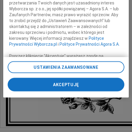
przetwarzania Twoich danych jest uzasadniony interes
Wyborcza sp. z o.o., jej spółki powiązanej – Agora S.A. – lub
z powodu śmierci
Zaufanych Partnerów, masz prawo wyrazić sprzeciw. Aby
to zrobić przejdź do „Ustawień Zaawansowanych” lub
Męża
skontaktuj się z administratorem – w zależności od
zakresu sprzeciwu i podmiotu, wobec którego jest
kierowany. Więcej informacji znajdziesz w
Polityce
Prywatności Wyborcza.pl
i
Polityce Prywatności Agora S.A.
wyrazy szczerego i głębokiego współczucia
Poprzez kliknięcie "Akceptuję" wyrażasz zgodę na
składa
zainstalowanie i przechowywanie plików typu cookie
USTAWIENIA ZAAWANSOWANE
Wyborczej sp. z o. o. jej Zaufanych Partnerów i Agora S.A.
Prezydent Miasta Rzeszowa
na Twoim urządzeniu końcowym. Możesz też w każdej
chwili zmienić swoje preferencje dot. plików cookie,
AKCEPTUJĘ
ponownie wywołując narzędzie do zarządzania Twoimi
preferencjami dot. przetwarzania danych poprzez
odnośnik „Ustawienia prywatności” w stopce serwisu i
przechodząc do sekcji „Ustawienia zaawansowane”.
Zmiana ustawień plików cookie możliwa jest także za
pomocą ustawień przeglądarki.
My, nasi Zaufani Partnerzy i Agora S.A. możemy