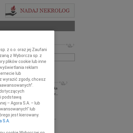
 nekrologów i wspomnień
. z o.o. oraz jej Zaufani
zwisko lub numer ogłoszenia:
ązaną z Wyborcza sp. z
ry plików cookie lub inne
wyświetlania reklam
+ szukanie zaawansowane
ernecie lub
sz wyrazić zgody, chcesz
KROLOGI
 Zaawansowanych”.
rzata Kościelska
06.08.2026
cała Polska
 dotyczących
bokim smutkiem żegnam Panią Profesor...
li podstawą
 Rytel
31.07.2026
cała Polska
nej – Agora S.A. – lub
bokim żalem w sercu żegnamy naszą...
aawansowanych” lub
sław Gomułka
27.07.2026
cała Polska
rego jest kierowany.
bokim żalem przyjęliśmy wiadomość o...
a S.A.
Pilecki
17.07.2026
cała Polska
d Podkarpackiego Stowarzyszenia...
ypu cookie Wyborczej sp.