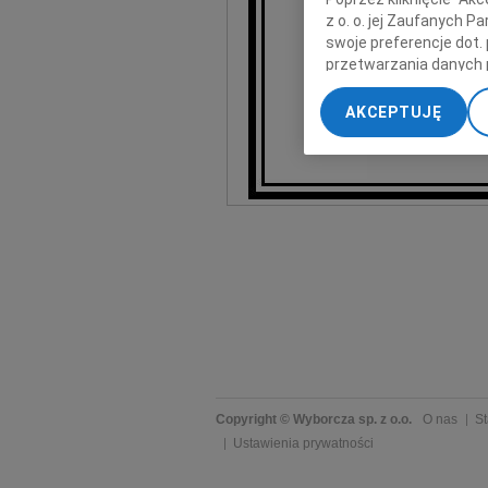
z o. o. jej Zaufanych 
swoje preferencje dot.
przetwarzania danych 
„Ustawienia zaawansow
AKCEPTUJĘ
pracownicy Kat
My, nasi Zaufani Part
dokładnych danych geol
Przechowywanie informa
treści, badnie odbiorcó
Copyright © Wyborcza sp. z o.o.
O nas
St
Ustawienia prywatności