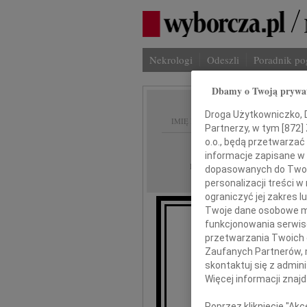
Nekrologi
Odeszli
Poradnik p
Dbamy o Twoją prywa
Droga Użytkowniczko, Dr
IMIĘ I NAZWISKO:
Partnerzy, w tym [
872
]
o.o., będą przetwarzać 
cała Polska
REGION:
informacje zapisane w
19.03.2010
DATA EMISJI:
dopasowanych do Twoich
personalizacji treści 
ograniczyć jej zakres
Twoje dane osobowe mo
funkcjonowania serwisó
przetwarzania Twoich da
dr
Zaufanych Partnerów, 
skontaktuj się z admin
Więcej informacji znaj
wyraz
Poprzez kliknięcie "Ak