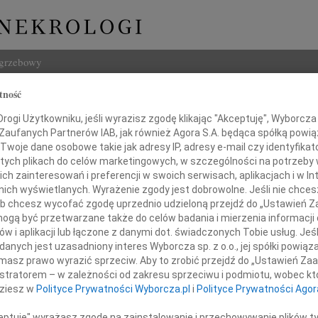
ogrzebowy
tność
Szukaj
ogi Użytkowniku, jeśli wyrazisz zgodę klikając "Akceptuję", Wyborcza sp
Imię i na
 Zaufanych Partnerów IAB, jak również Agora S.A. będąca spółką powi
Twoje dane osobowe takie jak adresy IP, adresy e-mail czy identyfikato
 tych plikach do celów marketingowych, w szczególności na potrzeby 
 zainteresowań i preferencji w swoich serwisach, aplikacjach i w Int
w nich wyświetlanych. Wyrażenie zgody jest dobrowolne. Jeśli nie chce
INNE NE
 lub chcesz wycofać zgodę uprzednio udzieloną przejdź do „Ustawień
Małgo
gą być przetwarzane także do celów badania i mierzenia informacji
Z głę
w i aplikacji lub łączone z danymi dot. świadczonych Tobie usług. Jeś
Panu
Marta
nych jest uzasadniony interes Wyborcza sp. z o.o., jej spółki powiąza
. Jerzemu Szczotce
Z głę
masz prawo wyrazić sprzeciw. Aby to zrobić przejdź do „Ustawień Z
Stani
istratorem – w zależności od zakresu sprzeciwu i podmiotu, wobec któ
Z głę
dziesz w
Polityce Prywatności Wyborcza.pl
i
Polityce Prywatności Agor
y ubolewania z powodu śmierci
Adam 
Zarzą
ceptuję" wyrażasz zgodę na zainstalowanie i przechowywanie plików t