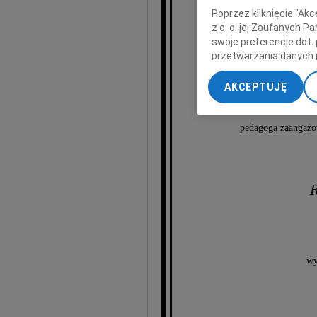
Poprzez kliknięcie "Ak
Jan
z o. o. jej Zaufanych 
swoje preferencje dot.
przetwarzania danych 
„Ustawienia zaawansow
AKCEPTUJĘ
My, nasi Zaufani Part
Szkoły 
dokładnych danych geol
Przechowywanie informa
pedagoga zaangażow
treści, badnie odbiorcó
R
wy