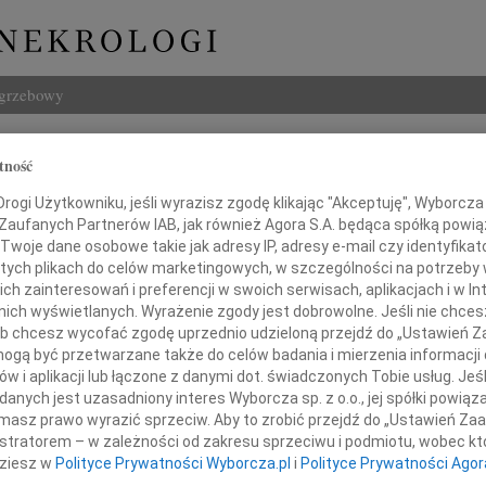
ogrzebowy
Szukaj
tność
 Szymańska
Imię i na
ogi Użytkowniku, jeśli wyrazisz zgodę klikając "Akceptuję", Wyborcza sp
 Zaufanych Partnerów IAB, jak również Agora S.A. będąca spółką powi
Twoje dane osobowe takie jak adresy IP, adresy e-mail czy identyfikato
 tych plikach do celów marketingowych, w szczególności na potrzeby 
 zainteresowań i preferencji w swoich serwisach, aplikacjach i w Int
INNE NE
w nich wyświetlanych. Wyrażenie zgody jest dobrowolne. Jeśli nie chce
Eugen
 lub chcesz wycofać zgodę uprzednio udzieloną przejdź do „Ustawień
Z ogr
gą być przetwarzane także do celów badania i mierzenia informacji
Małgo
w i aplikacji lub łączone z danymi dot. świadczonych Tobie usług. Jeś
Z głę
głębokim smutkiem żegnamy
nych jest uzasadniony interes Wyborcza sp. z o.o., jej spółki powiąza
Andr
masz prawo wyrazić sprzeciw. Aby to zrobić przejdź do „Ustawień Z
27 li
istratorem – w zależności od zakresu sprzeciwu i podmiotu, wobec któ
Panią
Inoce
dziesz w
Polityce Prywatności Wyborcza.pl
i
Polityce Prywatności Agor
Mgr f