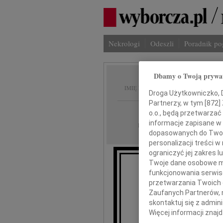
Nekrologi
Odeszli
Poradnik p
Dbamy o Twoją prywa
Janina
IMIĘ I NAZWISKO:
Droga Użytkowniczko, Dr
Partnerzy, w tym [
872
]
Warszawa
REGION:
o.o., będą przetwarzać 
informacje zapisane w
12.06.2009
DATA EMISJI:
dopasowanych do Twoich
personalizacji treści 
ograniczyć jej zakres
Twoje dane osobowe mo
funkcjonowania serwisó
Z 
przetwarzania Twoich da
Zaufanych Partnerów, 
skontaktuj się z admin
Więcej informacji znaj