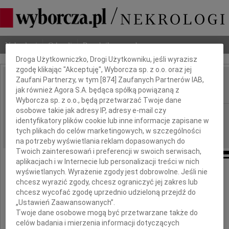
Dbamy o Twoją prywatność
Nekrologi
Odeszli
Poradnik pogrzebowy
Droga Użytkowniczko, Drogi Użytkowniku, jeśli wyrazisz
zgodę klikając "Akceptuję", Wyborcza sp. z o.o. oraz jej
Zaufani Partnerzy, w tym [
874
] Zaufanych Partnerów IAB,
Andrzej Marcinkowski
jak również Agora S.A. będąca spółką powiązaną z
IMIĘ I NAZWISKO:
Wyborcza sp. z o.o., będą przetwarzać Twoje dane
osobowe takie jak adresy IP, adresy e-mail czy
cała Polska
REGION:
identyfikatory plików cookie lub inne informacje zapisane w
19.03.2010
DATA EMISJI:
tych plikach do celów marketingowych, w szczególności
na potrzeby wyświetlania reklam dopasowanych do
Twoich zainteresowań i preferencji w swoich serwisach,
aplikacjach i w Internecie lub personalizacji treści w nich
wyświetlanych. Wyrażenie zgody jest dobrowolne. Jeśli nie
chcesz wyrazić zgody, chcesz ograniczyć jej zakres lub
Z głębokim żalem i smutkiem żegnamy
chcesz wycofać zgodę uprzednio udzieloną przejdź do
„Ustawień Zaawansowanych”.
Twoje dane osobowe mogą być przetwarzane także do
celów badania i mierzenia informacji dotyczących