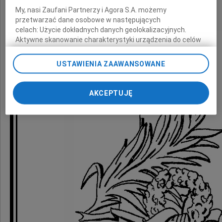
w Warszawie
My, nasi Zaufani Partnerzy i Agora S.A. możemy
przetwarzać dane osobowe w następujących
celach:
Użycie dokładnych danych geolokalizacyjnych.
Aktywne skanowanie charakterystyki urządzenia do celów
identyfikacji. Przechowywanie informacji na urządzeniu lub
dostęp do nich. Spersonalizowane reklamy i treści, pomiar
USTAWIENIA ZAAWANSOWANE
reklam i treści, badnie odbiorców i ulepszanie usług.
Lista Zaufanych Partnerów
AKCEPTUJĘ