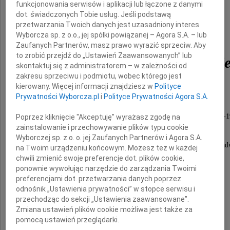
funkcjonowania serwisów i aplikacji lub łączone z danymi
dot. świadczonych Tobie usług. Jeśli podstawą
przetwarzania Twoich danych jest uzasadniony interes
Wyborcza sp. z o.o., jej spółki powiązanej – Agora S.A. – lub
adwokata
Zaufanych Partnerów, masz prawo wyrazić sprzeciw. Aby
to zrobić przejdź do „Ustawień Zaawansowanych” lub
Andrzeja Marcinkowski
skontaktuj się z administratorem – w zależności od
zakresu sprzeciwu i podmiotu, wobec którego jest
kierowany. Więcej informacji znajdziesz w
Polityce
Prywatności Wyborcza.pl
i
Polityce Prywatności Agora S.A.
działacza samorządu adwokackiego,
sekretarza stanu w Kancelarii Prezydenta RP (1995-
Poprzez kliknięcie "Akceptuję" wyrażasz zgodę na
zainstalowanie i przechowywanie plików typu cookie
wiceministra sprawiedliwości (1991-1994),
Wyborczej sp. z o. o. jej Zaufanych Partnerów i Agora S.A.
wspaniałego Człowieka i wychowawcę wielu pokoleń a
na Twoim urządzeniu końcowym. Możesz też w każdej
chwili zmienić swoje preferencje dot. plików cookie,
ponownie wywołując narzędzie do zarządzania Twoimi
preferencjami dot. przetwarzania danych poprzez
odnośnik „Ustawienia prywatności” w stopce serwisu i
przechodząc do sekcji „Ustawienia zaawansowane”.
Zmiana ustawień plików cookie możliwa jest także za
Dziekan i Okręgowa Rada Adwokacka
pomocą ustawień przeglądarki.