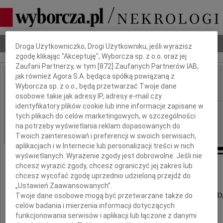
Dbamy o Twoją prywatność
Nekrologi
Odeszli
Poradnik pogrzebowy
Droga Użytkowniczko, Drogi Użytkowniku, jeśli wyrazisz
zgodę klikając "Akceptuję", Wyborcza sp. z o.o. oraz jej
Zaufani Partnerzy, w tym [
872
] Zaufanych Partnerów IAB,
jak również Agora S.A. będąca spółką powiązaną z
Ryszard Mierzwa
Wyborcza sp. z o.o., będą przetwarzać Twoje dane
IMIĘ I NAZWISKO:
osobowe takie jak adresy IP, adresy e-mail czy
identyfikatory plików cookie lub inne informacje zapisane w
Warszawa
REGION:
tych plikach do celów marketingowych, w szczególności
19.03.2010
DATA EMISJI:
na potrzeby wyświetlania reklam dopasowanych do
Twoich zainteresowań i preferencji w swoich serwisach,
aplikacjach i w Internecie lub personalizacji treści w nich
wyświetlanych. Wyrażenie zgody jest dobrowolne. Jeśli nie
chcesz wyrazić zgody, chcesz ograniczyć jej zakres lub
chcesz wycofać zgodę uprzednio udzieloną przejdź do
W dniu 16 marca 2010 roku
„Ustawień Zaawansowanych”.
Twoje dane osobowe mogą być przetwarzane także do
zmarł w wieku 64 lat nasz najukochańszy Mąż, Tata i D
celów badania i mierzenia informacji dotyczących
funkcjonowania serwisów i aplikacji lub łączone z danymi