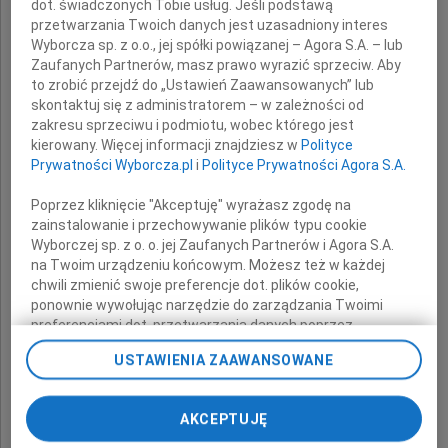
dot. świadczonych Tobie usług. Jeśli podstawą
przetwarzania Twoich danych jest uzasadniony interes
Wyborcza sp. z o.o., jej spółki powiązanej – Agora S.A. – lub
Zaufanych Partnerów, masz prawo wyrazić sprzeciw. Aby
to zrobić przejdź do „Ustawień Zaawansowanych” lub
skontaktuj się z administratorem – w zależności od
zakresu sprzeciwu i podmiotu, wobec którego jest
kierowany. Więcej informacji znajdziesz w
Polityce
Prywatności Wyborcza.pl
i
Polityce Prywatności Agora S.A.
Ryszard Mierzwa
Poprzez kliknięcie "Akceptuję" wyrażasz zgodę na
zainstalowanie i przechowywanie plików typu cookie
Kochał życie i nas.
Wyborczej sp. z o. o. jej Zaufanych Partnerów i Agora S.A.
na Twoim urządzeniu końcowym. Możesz też w każdej
Zawsze pełen radości i optymizmu.
chwili zmienić swoje preferencje dot. plików cookie,
ponownie wywołując narzędzie do zarządzania Twoimi
Będziesz zawsze w naszych sercach
preferencjami dot. przetwarzania danych poprzez
odnośnik „Ustawienia prywatności” w stopce serwisu i
USTAWIENIA ZAAWANSOWANE
przechodząc do sekcji „Ustawienia zaawansowane”.
żona, córki, zięciowie i wnuki
Zmiana ustawień plików cookie możliwa jest także za
pomocą ustawień przeglądarki.
AKCEPTUJĘ
Nabożeństwo żałobne odprawione zostanie
My, nasi Zaufani Partnerzy i Agora S.A. możemy