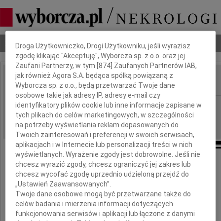
Dbamy o Twoją prywatność
Nekrologi
Odeszli
Poradnik pogrzebowy
Droga Użytkowniczko, Drogi Użytkowniku, jeśli wyrazisz
zgodę klikając "Akceptuję", Wyborcza sp. z o.o. oraz jej
Zaufani Partnerzy, w tym [
874
] Zaufanych Partnerów IAB,
jak również Agora S.A. będąca spółką powiązaną z
Wyborcza sp. z o.o., będą przetwarzać Twoje dane
IMIĘ I NAZWISKO:
osobowe takie jak adresy IP, adresy e-mail czy
Zielona Góra
identyfikatory plików cookie lub inne informacje zapisane w
REGION:
tych plikach do celów marketingowych, w szczególności
25.07.2014
DATA EMISJI:
na potrzeby wyświetlania reklam dopasowanych do
Twoich zainteresowań i preferencji w swoich serwisach,
aplikacjach i w Internecie lub personalizacji treści w nich
wyświetlanych. Wyrażenie zgody jest dobrowolne. Jeśli nie
chcesz wyrazić zgody, chcesz ograniczyć jej zakres lub
chcesz wycofać zgodę uprzednio udzieloną przejdź do
Pani
„Ustawień Zaawansowanych”.
Twoje dane osobowe mogą być przetwarzane także do
celów badania i mierzenia informacji dotyczących
Elżbiecie Fus-Przybylskiej
funkcjonowania serwisów i aplikacji lub łączone z danymi