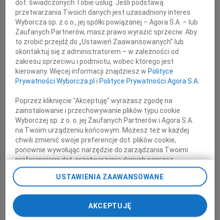
dot. świadczonych Tobie usług. Jeśli podstawą
przetwarzania Twoich danych jest uzasadniony interes
wyrazy głębokiego współczucia
Wyborcza sp. z o.o., jej spółki powiązanej – Agora S.A. – lub
z powodu śmierci
Zaufanych Partnerów, masz prawo wyrazić sprzeciw. Aby
to zrobić przejdź do „Ustawień Zaawansowanych” lub
skontaktuj się z administratorem – w zależności od
zakresu sprzeciwu i podmiotu, wobec którego jest
kierowany. Więcej informacji znajdziesz w
Polityce
Mamy
Prywatności Wyborcza.pl
i
Polityce Prywatności Agora S.A.
Poprzez kliknięcie "Akceptuję" wyrażasz zgodę na
zainstalowanie i przechowywanie plików typu cookie
Wyborczej sp. z o. o. jej Zaufanych Partnerów i Agora S.A.
na Twoim urządzeniu końcowym. Możesz też w każdej
chwili zmienić swoje preferencje dot. plików cookie,
ponownie wywołując narzędzie do zarządzania Twoimi
preferencjami dot. przetwarzania danych poprzez
składają
odnośnik „Ustawienia prywatności” w stopce serwisu i
USTAWIENIA ZAAWANSOWANE
przechodząc do sekcji „Ustawienia zaawansowane”.
Dyrektor i pracownicy
Zmiana ustawień plików cookie możliwa jest także za
Oddziału Terenowego
pomocą ustawień przeglądarki.
AKCEPTUJĘ
Agencji Nieruchomości Rolnych
My, nasi Zaufani Partnerzy i Agora S.A. możemy