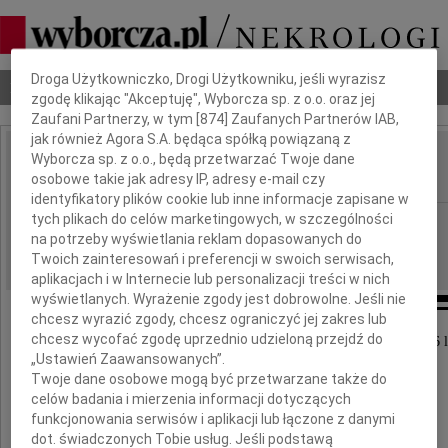
Dbamy o Twoją prywatność
Droga Użytkowniczko, Drogi Użytkowniku, jeśli wyrazisz
Nekrologi
Odeszli
Poradnik pogrzebowy
zgodę klikając "Akceptuję", Wyborcza sp. z o.o. oraz jej
Zaufani Partnerzy, w tym [
874
] Zaufanych Partnerów IAB,
jak również Agora S.A. będąca spółką powiązaną z
Wyborcza sp. z o.o., będą przetwarzać Twoje dane
Barbara Leska
IMIĘ I NAZWISKO:
osobowe takie jak adresy IP, adresy e-mail czy
identyfikatory plików cookie lub inne informacje zapisane w
tych plikach do celów marketingowych, w szczególności
Warszawa
REGION:
na potrzeby wyświetlania reklam dopasowanych do
19.03.2010
DATA EMISJI:
Twoich zainteresowań i preferencji w swoich serwisach,
aplikacjach i w Internecie lub personalizacji treści w nich
wyświetlanych. Wyrażenie zgody jest dobrowolne. Jeśli nie
chcesz wyrazić zgody, chcesz ograniczyć jej zakres lub
chcesz wycofać zgodę uprzednio udzieloną przejdź do
Dnia 16 marca 2010 roku zmarła, przeżywszy 86 l
„Ustawień Zaawansowanych”.
Twoje dane osobowe mogą być przetwarzane także do
celów badania i mierzenia informacji dotyczących
funkcjonowania serwisów i aplikacji lub łączone z danymi
dot. świadczonych Tobie usług. Jeśli podstawą