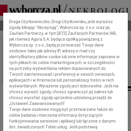
Dbamy o Twoją prywatność
Droga Użytkowniczko, Drogi Użytkowniku, jeśli wyrazisz
Nekrologi
Odeszli
Poradnik pogrzebowy
zgodę klikając "Akceptuję", Wyborcza sp. z o.o. oraz jej
Zaufani Partnerzy, w tym [
872
] Zaufanych Partnerów IAB,
jak również Agora S.A. będąca spółką powiązaną z
Wyborcza sp. z o.o., będą przetwarzać Twoje dane
Genowefa Petecka
osobowe takie jak adresy IP, adresy e-mail czy
IMIĘ I NAZWISKO:
identyfikatory plików cookie lub inne informacje zapisane w
tych plikach do celów marketingowych, w szczególności
Częstochowa
REGION:
na potrzeby wyświetlania reklam dopasowanych do
24.07.2014
DATA EMISJI:
Twoich zainteresowań i preferencji w swoich serwisach,
aplikacjach i w Internecie lub personalizacji treści w nich
wyświetlanych. Wyrażenie zgody jest dobrowolne. Jeśli nie
chcesz wyrazić zgody, chcesz ograniczyć jej zakres lub
chcesz wycofać zgodę uprzednio udzieloną przejdź do
Drogiemu
„Ustawień Zaawansowanych”.
Twoje dane osobowe mogą być przetwarzane także do
Jurkowi
celów badania i mierzenia informacji dotyczących
funkcjonowania serwisów i aplikacji lub łączone z danymi
dot. świadczonych Tobie usług. Jeśli podstawą
najszczersze wyrazy współczucia