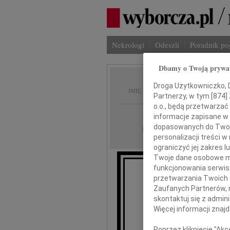
Nekrologi
Odeszli
Poradnik p
Dbamy o Twoją prywa
Tadeus
Droga Użytkowniczko, Dr
IMIĘ I NAZWISKO:
Partnerzy, w tym [
874
]
o.o., będą przetwarzać 
Warszawa
REGION:
informacje zapisane w
dopasowanych do Twoich
19.03.2010
DATA EMISJI:
personalizacji treści 
ograniczyć jej zakres
Twoje dane osobowe mo
funkcjonowania serwisó
11 marca 
przetwarzania Twoich da
Zaufanych Partnerów, 
skontaktuj się z admin
Więcej informacji znaj
Tad
Poprzez kliknięcie "Ak