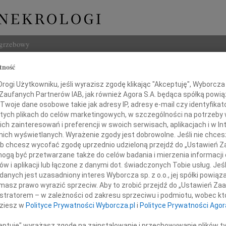
ogrzebowy
tność
Szukaj
z Burliński
ogi Użytkowniku, jeśli wyrazisz zgodę klikając "Akceptuję", Wyborcza sp
Imię i na
 Zaufanych Partnerów IAB, jak również Agora S.A. będąca spółką powi
Twoje dane osobowe takie jak adresy IP, adresy e-mail czy identyfikato
 tych plikach do celów marketingowych, w szczególności na potrzeby 
 zainteresowań i preferencji w swoich serwisach, aplikacjach i w Int
w nich wyświetlanych. Wyrażenie zgody jest dobrowolne. Jeśli nie chce
INNE NE
 lub chcesz wycofać zgodę uprzednio udzieloną przejdź do „Ustawień
Jerzy
gą być przetwarzane także do celów badania i mierzenia informacji
W dni
w i aplikacji lub łączone z danymi dot. świadczonych Tobie usług. Jeś
Kryst
2010 roku zmarł, przeżywszy 60 lat
nych jest uzasadniony interes Wyborcza sp. z o.o., jej spółki powiąza
Z żal
masz prawo wyrazić sprzeciw. Aby to zrobić przejdź do „Ustawień Z
Ewa W
istratorem – w zależności od zakresu sprzeciwu i podmiotu, wobec któ
W dni
dziesz w
Polityce Prywatności Wyborcza.pl
i
Polityce Prywatności Agor
Małgo
Z wie
eusz Burliński
ceptuję" wyrażasz zgodę na zainstalowanie i przechowywanie plików t