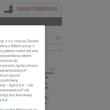
 nekrologów i wspomnień
. z o.o. oraz jej Zaufani
zwisko lub numer ogłoszenia:
ązaną z Wyborcza sp. z
ry plików cookie lub inne
wyświetlania reklam
+ szukanie zaawansowane
ernecie lub
sz wyrazić zgody, chcesz
KROLOGI
 Zaawansowanych”.
 Downarowicz
wiek: 94
07.08.2026
Warszawa
 dotyczących
u 1 sierpnia 2026 roku zmarł w wieku 94...
li podstawą
yna Czerny-Latek
07.08.2026
Warszawa
nej – Agora S.A. – lub
em zawiadamiamy, że dnia 3 sierpnia 2026...
aawansowanych” lub
olińska-Witort
07.08.2026
Warszawa
rego jest kierowany.
u 31 lipca 2026 roku zmarła w wieku 78...
a S.A.
rzata Kościelska
07.08.2026
Warszawa
lkim bólem zawiadamiamy, że 3...
ypu cookie Wyborczej sp.