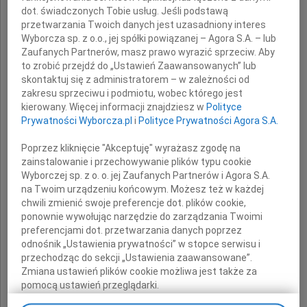
dot. świadczonych Tobie usług. Jeśli podstawą
przetwarzania Twoich danych jest uzasadniony interes
Wyborcza sp. z o.o., jej spółki powiązanej – Agora S.A. – lub
Tomasza Mitutę
Zaufanych Partnerów, masz prawo wyrazić sprzeciw. Aby
to zrobić przejdź do „Ustawień Zaawansowanych” lub
skontaktuj się z administratorem – w zależności od
zakresu sprzeciwu i podmiotu, wobec którego jest
kierowany. Więcej informacji znajdziesz w
Polityce
Rodzinie
Prywatności Wyborcza.pl
i
Polityce Prywatności Agora S.A.
Poprzez kliknięcie "Akceptuję" wyrażasz zgodę na
zainstalowanie i przechowywanie plików typu cookie
składamy
Wyborczej sp. z o. o. jej Zaufanych Partnerów i Agora S.A.
wyrazy głębokiego współczucia
na Twoim urządzeniu końcowym. Możesz też w każdej
chwili zmienić swoje preferencje dot. plików cookie,
ponownie wywołując narzędzie do zarządzania Twoimi
preferencjami dot. przetwarzania danych poprzez
Zarząd i pracownicy
odnośnik „Ustawienia prywatności” w stopce serwisu i
Fiat Bank Polska S.A.
przechodząc do sekcji „Ustawienia zaawansowane”.
Zmiana ustawień plików cookie możliwa jest także za
oraz
pomocą ustawień przeglądarki.
FGA Leasing Polska Sp. z o.o.