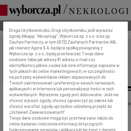
Dbamy o Twoją prywatność
Nekrologi
Odeszli
Poradnik pogrzebowy
Droga Użytkowniczko, Drogi Użytkowniku, jeśli wyrazisz
zgodę klikając "Akceptuję", Wyborcza sp. z o.o. oraz jej
Zaufani Partnerzy, w tym [
872
] Zaufanych Partnerów IAB,
Tomasz Mituta
jak również Agora S.A. będąca spółką powiązaną z
IMIĘ I NAZWISKO:
Wyborcza sp. z o.o., będą przetwarzać Twoje dane
osobowe takie jak adresy IP, adresy e-mail czy
Katowice
identyfikatory plików cookie lub inne informacje zapisane w
REGION:
tych plikach do celów marketingowych, w szczególności
19.03.2010
DATA EMISJI:
na potrzeby wyświetlania reklam dopasowanych do
Twoich zainteresowań i preferencji w swoich serwisach,
aplikacjach i w Internecie lub personalizacji treści w nich
wyświetlanych. Wyrażenie zgody jest dobrowolne. Jeśli nie
chcesz wyrazić zgody, chcesz ograniczyć jej zakres lub
Z głębokim żalem żegnamy zmarłego 16 marca 2010
chcesz wycofać zgodę uprzednio udzieloną przejdź do
„Ustawień Zaawansowanych”.
Twoje dane osobowe mogą być przetwarzane także do
celów badania i mierzenia informacji dotyczących
funkcjonowania serwisów i aplikacji lub łączone z danymi