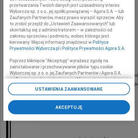
przetwarzania Twoich danych jest uzasadniony interes
Wyborcza sp. z o.o., jej spółki powiązanej – Agora S.A. – lub
Zaufanych Partnerów, masz prawo wyrazić sprzeciw. Aby
to zrobić przejdź do „Ustawień Zaawansowanych” lub
skontaktuj się z administratorem – w zależności od
Janina Zofia Pacek
zakresu sprzeciwu i podmiotu, wobec którego jest
kierowany. Więcej informacji znajdziesz w
Polityce
Prywatności Wyborcza.pl
i
Polityce Prywatności Agora S.A.
Nabożeństwo żałobne odbędzie się
Poprzez kliknięcie "Akceptuję" wyrażasz zgodę na
zainstalowanie i przechowywanie plików typu cookie
22 marca 2010 roku o godzinie 11.00
Wyborczej sp. z o. o. jej Zaufanych Partnerów i Agora S.A.
w kaplicy Miłosierdzia Bożego w Marysinie Wawers
na Twoim urządzeniu końcowym. Możesz też w każdej
po którym nastąpi wyprowadzenie na cmentarz miej
chwili zmienić swoje preferencje dot. plików cookie,
USTAWIENIA ZAAWANSOWANE
ponownie wywołując narzędzie do zarządzania Twoimi
do grobu rodzinnego.
preferencjami dot. przetwarzania danych poprzez
odnośnik „Ustawienia prywatności” w stopce serwisu i
AKCEPTUJĘ
O czym zawiadamiają
przechodząc do sekcji „Ustawienia zaawansowane”.
Zmiana ustawień plików cookie możliwa jest także za
pogrążeni w głębokim smutku
pomocą ustawień przeglądarki.
My, nasi Zaufani Partnerzy i Agora S.A. możemy