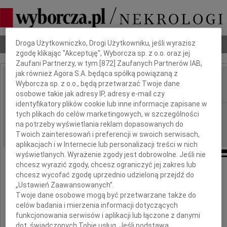
Dbamy o Twoją prywatność
Droga Użytkowniczko, Drogi Użytkowniku, jeśli wyrazisz
Nekrologi
Odeszli
Poradnik pogrzebowy
zgodę klikając "Akceptuję", Wyborcza sp. z o.o. oraz jej
Zaufani Partnerzy, w tym [
872
] Zaufanych Partnerów IAB,
jak również Agora S.A. będąca spółką powiązaną z
Janina Zofia Pacek
Wyborcza sp. z o.o., będą przetwarzać Twoje dane
IMIĘ I NAZWISKO:
osobowe takie jak adresy IP, adresy e-mail czy
identyfikatory plików cookie lub inne informacje zapisane w
Warszawa
REGION:
tych plikach do celów marketingowych, w szczególności
na potrzeby wyświetlania reklam dopasowanych do
19.03.2010
DATA EMISJI:
Twoich zainteresowań i preferencji w swoich serwisach,
aplikacjach i w Internecie lub personalizacji treści w nich
wyświetlanych. Wyrażenie zgody jest dobrowolne. Jeśli nie
chcesz wyrazić zgody, chcesz ograniczyć jej zakres lub
chcesz wycofać zgodę uprzednio udzieloną przejdź do
„Ustawień Zaawansowanych”.
W dniu 14 marca 2010 roku
Twoje dane osobowe mogą być przetwarzane także do
zmarła, przeżywszy 80 lat
celów badania i mierzenia informacji dotyczących
funkcjonowania serwisów i aplikacji lub łączone z danymi
dot. świadczonych Tobie usług. Jeśli podstawą