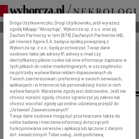
Dbamy o Twoją prywatność
Droga Użytkowniczko, Drogi Użytkowniku, jeśli wyrazisz
Nekrologi
Odeszli
Poradnik pogrzebowy
zgodę klikając "Akceptuję", Wyborcza sp. z o.o. oraz jej
Zaufani Partnerzy, w tym [
874
] Zaufanych Partnerów IAB,
jak również Agora S.A. będąca spółką powiązaną z
Wyborcza sp. z o.o., będą przetwarzać Twoje dane
Kazimierz Wyrębkowsk
osobowe takie jak adresy IP, adresy e-mail czy
IMIĘ I NAZWISKO:
identyfikatory plików cookie lub inne informacje zapisane w
tych plikach do celów marketingowych, w szczególności
Płock
REGION:
na potrzeby wyświetlania reklam dopasowanych do
13.06.2009
DATA EMISJI:
Twoich zainteresowań i preferencji w swoich serwisach,
aplikacjach i w Internecie lub personalizacji treści w nich
wyświetlanych. Wyrażenie zgody jest dobrowolne. Jeśli nie
chcesz wyrazić zgody, chcesz ograniczyć jej zakres lub
chcesz wycofać zgodę uprzednio udzieloną przejdź do
„Ustawień Zaawansowanych”.
Serdeczne podziękowania
Twoje dane osobowe mogą być przetwarzane także do
dla wszystkich uczestników pogrzebu
celów badania i mierzenia informacji dotyczących
funkcjonowania serwisów i aplikacji lub łączone z danymi
dot. świadczonych Tobie usług. Jeśli podstawą