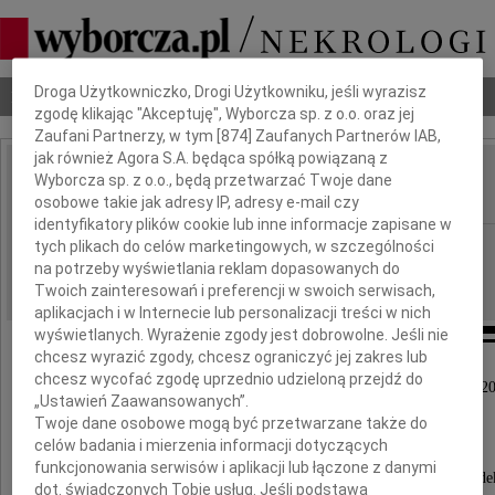
Dbamy o Twoją prywatność
Droga Użytkowniczko, Drogi Użytkowniku, jeśli wyrazisz
Nekrologi
Odeszli
Poradnik pogrzebowy
zgodę klikając "Akceptuję", Wyborcza sp. z o.o. oraz jej
Zaufani Partnerzy, w tym [
874
] Zaufanych Partnerów IAB,
jak również Agora S.A. będąca spółką powiązaną z
Marian Nawrot
Wyborcza sp. z o.o., będą przetwarzać Twoje dane
IMIĘ I NAZWISKO:
osobowe takie jak adresy IP, adresy e-mail czy
identyfikatory plików cookie lub inne informacje zapisane w
Warszawa
tych plikach do celów marketingowych, w szczególności
REGION:
na potrzeby wyświetlania reklam dopasowanych do
19.03.2010
DATA EMISJI:
Twoich zainteresowań i preferencji w swoich serwisach,
aplikacjach i w Internecie lub personalizacji treści w nich
wyświetlanych. Wyrażenie zgody jest dobrowolne. Jeśli nie
chcesz wyrazić zgody, chcesz ograniczyć jej zakres lub
chcesz wycofać zgodę uprzednio udzieloną przejdź do
Z głębokim żalem zawiadamiamy, że w dniu 11 marca 20
„Ustawień Zaawansowanych”.
po długiej i ciężkiej chorobie
Twoje dane osobowe mogą być przetwarzane także do
celów badania i mierzenia informacji dotyczących
funkcjonowania serwisów i aplikacji lub łączone z danymi
zmarł nasz ukochany Ojciec, Dziadek i Pradziade
dot. świadczonych Tobie usług. Jeśli podstawą