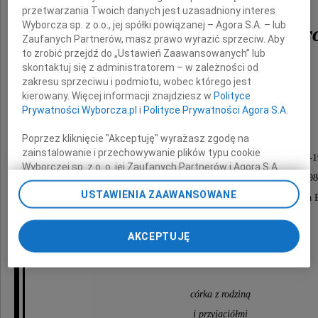
przetwarzania Twoich danych jest uzasadniony interes
Wyborcza sp. z o.o., jej spółki powiązanej – Agora S.A. – lub
mgr inż. Marian Nawr
Zaufanych Partnerów, masz prawo wyrazić sprzeciw. Aby
to zrobić przejdź do „Ustawień Zaawansowanych” lub
skontaktuj się z administratorem – w zależności od
podchorąży Armii Krajowej,
zakresu sprzeciwu i podmiotu, wobec którego jest
kierowany. Więcej informacji znajdziesz w
Polityce
partyzant "OP Potok? (pseudonim "Wilk"),
Prywatności Wyborcza.pl
i
Polityce Prywatności Agora S.A.
odznaczony Krzyżem Walecznych,
długoletni pracownik
Poprzez kliknięcie "Akceptuję" wyrażasz zgodę na
zainstalowanie i przechowywanie plików typu cookie
Fabryki Aparatów Elektrycznych "APENA" (1951-1
Wyborczej sp. z o. o. jej Zaufanych Partnerów i Agora S.A.
i Wiceminister Przemysłu Maszynowego (1968-198
na Twoim urządzeniu końcowym. Możesz też w każdej
USTAWIENIA ZAAWANSOWANE
chwili zmienić swoje preferencje dot. plików cookie,
odznaczony Krzyżem Oficerskim Orderu Odrodzenia P
ponownie wywołując narzędzie do zarządzania Twoimi
preferencjami dot. przetwarzania danych poprzez
AKCEPTUJĘ
Wspaniały Człowiek.
odnośnik „Ustawienia prywatności” w stopce serwisu i
przechodząc do sekcji „Ustawienia zaawansowane”.
Będzie żył w naszej pamięci na zawsze
Zmiana ustawień plików cookie możliwa jest także za
pomocą ustawień przeglądarki.
córka z rodziną
My, nasi Zaufani Partnerzy i Agora S.A. możemy
i przyjaciółmi