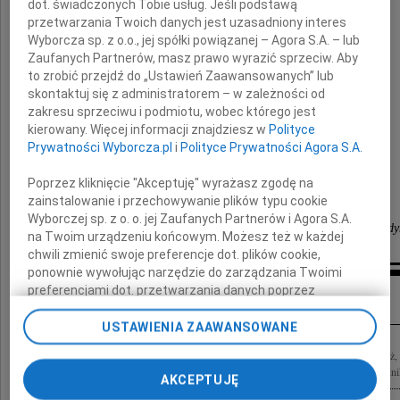
dot. świadczonych Tobie usług. Jeśli podstawą
przetwarzania Twoich danych jest uzasadniony interes
Działacza Stowarzyszenia Ordynacka.
Wyborcza sp. z o.o., jej spółki powiązanej – Agora S.A. – lub
Zaufanych Partnerów, masz prawo wyrazić sprzeciw. Aby
Żonie i Synowi
to zrobić przejdź do „Ustawień Zaawansowanych” lub
skontaktuj się z administratorem – w zależności od
zakresu sprzeciwu i podmiotu, wobec którego jest
kierowany. Więcej informacji znajdziesz w
Polityce
składamy
Prywatności Wyborcza.pl
i
Polityce Prywatności Agora S.A.
serdeczne wyrazy współczucia
Poprzez kliknięcie "Akceptuję" wyrażasz zgodę na
zainstalowanie i przechowywanie plików typu cookie
Wyborczej sp. z o. o. jej Zaufanych Partnerów i Agora S.A.
Zarząd Częstochowskiego Okręgu Stowarzyszenia Ord
na Twoim urządzeniu końcowym. Możesz też w każdej
chwili zmienić swoje preferencje dot. plików cookie,
ponownie wywołując narzędzie do zarządzania Twoimi
Inne kondolencje
preferencjami dot. przetwarzania danych poprzez
odnośnik „Ustawienia prywatności” w stopce serwisu i
przechodząc do sekcji „Ustawienia zaawansowane”.
USTAWIENIA ZAAWANSOWANE
Zmiana ustawień plików cookie możliwa jest także za
Z bólem zawiadamiamy, że w dniu 17 lipca 2014 roku zmarł Jarosław Jasiński Mąż, O
pomocą ustawień przeglądarki.
organizator życia studenckiego, pracownik Politechniki Częstochowskiej, przewodnik
AKCEPTUJĘ
My, nasi Zaufani Partnerzy i Agora S.A. możemy