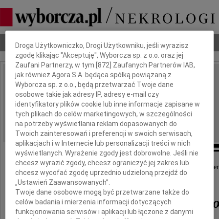
Dbamy o Twoją prywatność
Nekrologi
Odeszli
Poradnik pogrzebowy
Droga Użytkowniczko, Drogi Użytkowniku, jeśli wyrazisz
zgodę klikając "Akceptuję", Wyborcza sp. z o.o. oraz jej
Zaufani Partnerzy, w tym [
872
] Zaufanych Partnerów IAB,
jak również Agora S.A. będąca spółką powiązaną z
Jarosław Jasiński
Wyborcza sp. z o.o., będą przetwarzać Twoje dane
IMIĘ I NAZWISKO:
osobowe takie jak adresy IP, adresy e-mail czy
identyfikatory plików cookie lub inne informacje zapisane w
Częstochowa
REGION:
tych plikach do celów marketingowych, w szczególności
19.07.2014
DATA EMISJI:
na potrzeby wyświetlania reklam dopasowanych do
Twoich zainteresowań i preferencji w swoich serwisach,
aplikacjach i w Internecie lub personalizacji treści w nich
wyświetlanych. Wyrażenie zgody jest dobrowolne. Jeśli nie
chcesz wyrazić zgody, chcesz ograniczyć jej zakres lub
Z głębokim żalem przyjęliśmy wiadomość o śmier
chcesz wycofać zgodę uprzednio udzieloną przejdź do
naszego Kolegi
„Ustawień Zaawansowanych”.
Twoje dane osobowe mogą być przetwarzane także do
Jarosława Jasińskieg
celów badania i mierzenia informacji dotyczących
funkcjonowania serwisów i aplikacji lub łączone z danymi