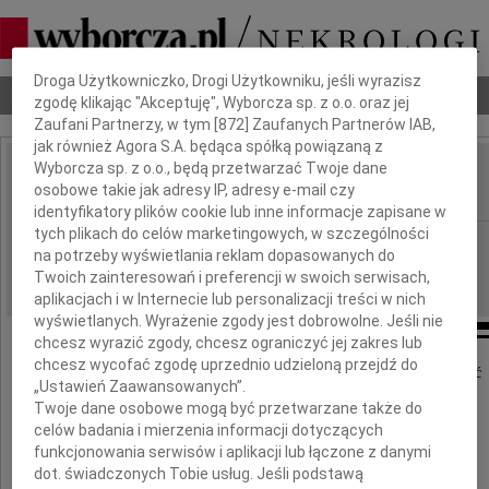
Dbamy o Twoją prywatność
Droga Użytkowniczko, Drogi Użytkowniku, jeśli wyrazisz
Nekrologi
Odeszli
Poradnik pogrzebowy
zgodę klikając "Akceptuję", Wyborcza sp. z o.o. oraz jej
Zaufani Partnerzy, w tym [
872
] Zaufanych Partnerów IAB,
jak również Agora S.A. będąca spółką powiązaną z
Wyborcza sp. z o.o., będą przetwarzać Twoje dane
Jerzy Moniak
osobowe takie jak adresy IP, adresy e-mail czy
IMIĘ I NAZWISKO:
identyfikatory plików cookie lub inne informacje zapisane w
tych plikach do celów marketingowych, w szczególności
Łódź
REGION:
na potrzeby wyświetlania reklam dopasowanych do
19.03.2010
DATA EMISJI:
Twoich zainteresowań i preferencji w swoich serwisach,
aplikacjach i w Internecie lub personalizacji treści w nich
wyświetlanych. Wyrażenie zgody jest dobrowolne. Jeśli nie
chcesz wyrazić zgody, chcesz ograniczyć jej zakres lub
chcesz wycofać zgodę uprzednio udzieloną przejdź do
Z głębokim smutkiem przyjęliśmy wiadomość
„Ustawień Zaawansowanych”.
o śmierci naszego Kolegi
Twoje dane osobowe mogą być przetwarzane także do
celów badania i mierzenia informacji dotyczących
Jerzego Moniaka
funkcjonowania serwisów i aplikacji lub łączone z danymi
dot. świadczonych Tobie usług. Jeśli podstawą